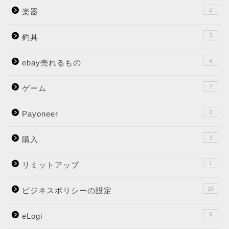
2
楽器
3
釣具
4
ebay売れるもの
2
ゲーム
2
Payoneer
3
購入
1
リミットアップ
10
ビジネスポリシーの設定
9
eLogi