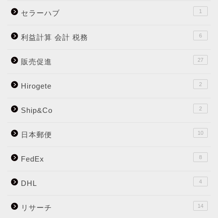
1
セラーハブ
6
利益計算 会計 税務
27
販売促進
2
Hirogete
2
Ship&Co
10
日本郵便
8
FedEx
4
DHL
14
リサーチ