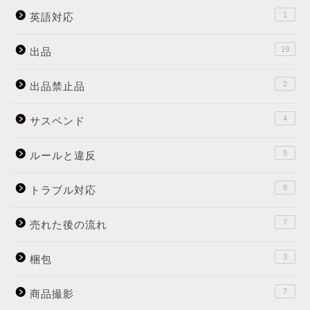
1
英語対応
19
出品
2
出品禁止品
4
サスペンド
9
ルールと違反
8
トラブル対応
7
売れた後の流れ
3
梱包
7
商品撮影