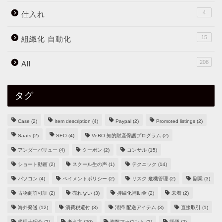
4
仕入れ
15
組織化 自動化
208
All
タグ
Case
(2)
Item description
(4)
Paypal
(2)
Promoted listings
(2)
Saats
(2)
SEO
(4)
VeRO 知的財産保護プログラム
(2)
アンダーバリュー
(4)
クーポン
(2)
コンサル
(15)
ショート動画
(2)
スクール生の声
(1)
テクニック
(14)
パソコン
(4)
ペイメントポリシー
(2)
リスク 危機管理
(2)
副業
(3)
古物商許可証
(2)
売れない
(3)
持続化補助金
(2)
未着
(2)
海外発送
(12)
消費税還付
(3)
清掃 配送アイテム
(3)
直接取引
(1)
税理士紹介
(2)
考え方
(20)
複数アカウント
(2)
評価
(2)