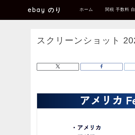
ebay のり
ホーム
関税 手数料 
スクリーンショット 2025-