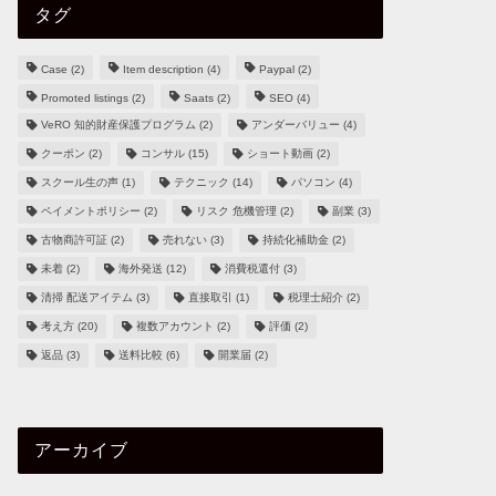
タグ
Case
(2)
Item description
(4)
Paypal
(2)
Promoted listings
(2)
Saats
(2)
SEO
(4)
VeRO 知的財産保護プログラム
(2)
アンダーバリュー
(4)
クーポン
(2)
コンサル
(15)
ショート動画
(2)
スクール生の声
(1)
テクニック
(14)
パソコン
(4)
ペイメントポリシー
(2)
リスク 危機管理
(2)
副業
(3)
古物商許可証
(2)
売れない
(3)
持続化補助金
(2)
未着
(2)
海外発送
(12)
消費税還付
(3)
清掃 配送アイテム
(3)
直接取引
(1)
税理士紹介
(2)
考え方
(20)
複数アカウント
(2)
評価
(2)
返品
(3)
送料比較
(6)
開業届
(2)
アーカイブ