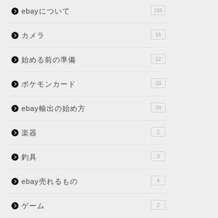
ebayについて
165
カメラ
16
始める前の準備
12
ポケモンカード
33
ebay輸出の始め方
34
楽器
2
釣具
3
ebay売れるもの
4
ゲーム
2