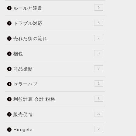
ルールと違反
9
トラブル対応
8
売れた後の流れ
7
梱包
3
商品撮影
7
セラーハブ
1
利益計算 会計 税務
6
販売促進
27
Hirogete
2