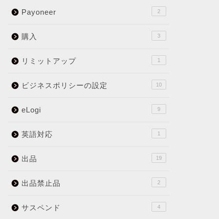
Payoneer
2
購入
3
リミットアップ
1
ビジネスポリシーの設定
10
eLogi
9
英語対応
1
出品
19
出品禁止品
2
サスペンド
4