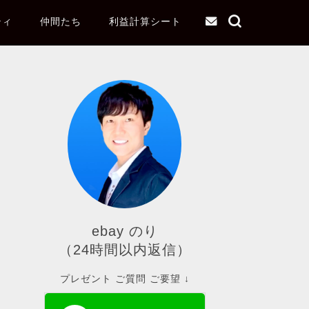
ティ
仲間たち
利益計算シート
ebay のり
（24時間以内返信）
プレゼント ご質問 ご要望 ↓