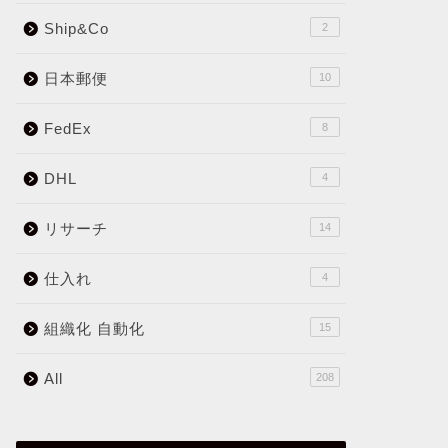
Ship&Co
2
日本郵便
10
FedEx
8
DHL
4
リサーチ
14
仕入れ
4
組織化 自動化
15
All
208