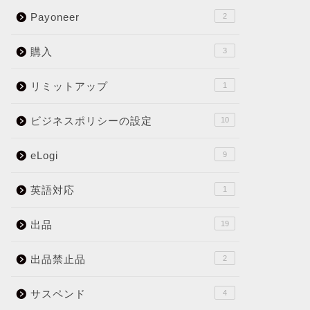
Payoneer
2
購入
3
リミットアップ
1
ビジネスポリシーの設定
10
eLogi
9
英語対応
1
出品
19
出品禁止品
2
サスペンド
4