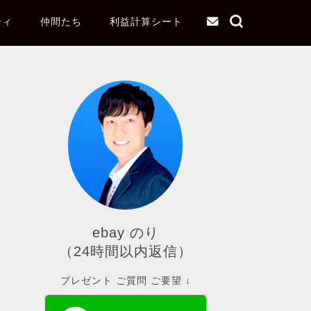
ティ
仲間たち
利益計算シート
ebay のり
（24時間以内返信）
プレゼント ご質問 ご要望 ↓