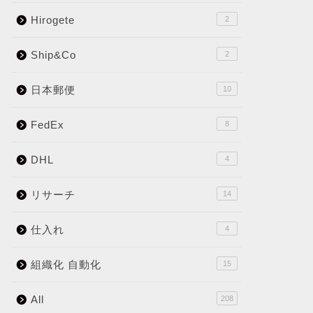
Hirogete
2
Ship&Co
2
日本郵便
10
FedEx
8
DHL
4
リサーチ
14
仕入れ
4
組織化 自動化
15
All
208