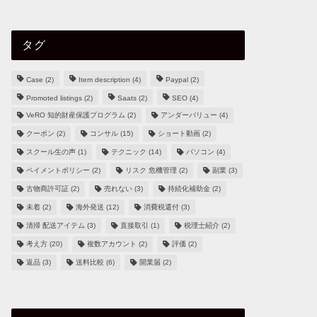
タグ
Case
(2)
Item description
(4)
Paypal
(2)
Promoted listings
(2)
Saats
(2)
SEO
(4)
VeRO 知的財産保護プログラム
(2)
アンダーバリュー
(4)
クーポン
(2)
コンサル
(15)
ショート動画
(2)
スクール生の声
(1)
テクニック
(14)
パソコン
(4)
ペイメントポリシー
(2)
リスク 危機管理
(2)
副業
(3)
古物商許可証
(2)
売れない
(3)
持続化補助金
(2)
未着
(2)
海外発送
(12)
消費税還付
(3)
清掃 配送アイテム
(3)
直接取引
(1)
税理士紹介
(2)
考え方
(20)
複数アカウント
(2)
評価
(2)
返品
(3)
送料比較
(6)
開業届
(2)