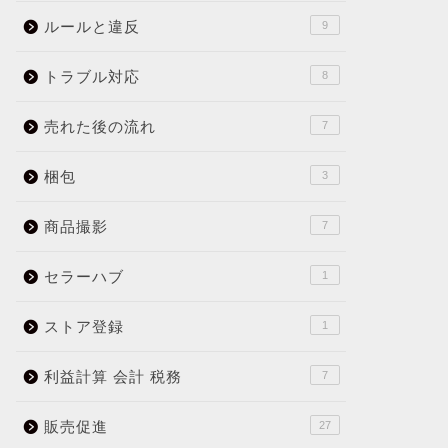
ルールと違反
9
トラブル対応
8
売れた後の流れ
7
梱包
3
商品撮影
7
セラーハブ
1
ストア登録
1
利益計算 会計 税務
7
販売促進
27