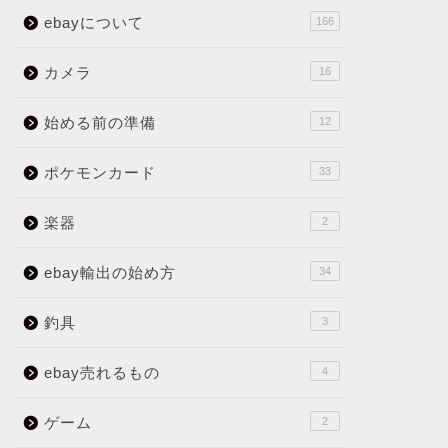
ebayについて
166
カメラ
16
始める前の準備
12
ポケモンカード
33
楽器
2
ebay輸出の始め方
34
釣具
3
ebay売れるもの
4
ゲーム
2