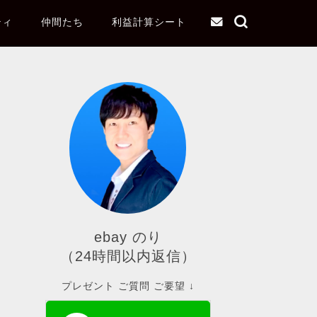
ティ
仲間たち
利益計算シート
ebay のり
（24時間以内返信）
プレゼント ご質問 ご要望 ↓