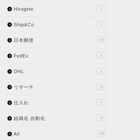
Hirogete
2
Ship&Co
2
日本郵便
10
FedEx
8
DHL
4
リサーチ
14
仕入れ
4
組織化 自動化
15
All
208