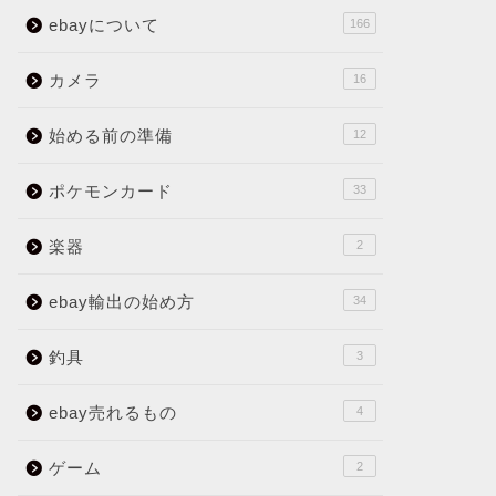
ebayについて
166
カメラ
16
始める前の準備
12
ポケモンカード
33
楽器
2
ebay輸出の始め方
34
釣具
3
ebay売れるもの
4
ゲーム
2