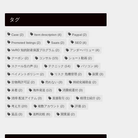
タグ
Case
(2)
Item description
(4)
Paypal
(2)
Promoted listings
(2)
Saats
(2)
SEO
(4)
VeRO 知的財産保護プログラム
(2)
アンダーバリュー
(4)
クーポン
(2)
コンサル
(15)
ショート動画
(2)
スクール生の声
(1)
テクニック
(14)
パソコン
(4)
ペイメントポリシー
(2)
リスク 危機管理
(2)
副業
(3)
古物商許可証
(2)
売れない
(3)
持続化補助金
(2)
未着
(2)
海外発送
(12)
消費税還付
(3)
清掃 配送アイテム
(3)
直接取引
(1)
税理士紹介
(2)
考え方
(20)
複数アカウント
(2)
評価
(2)
返品
(3)
送料比較
(6)
開業届
(2)