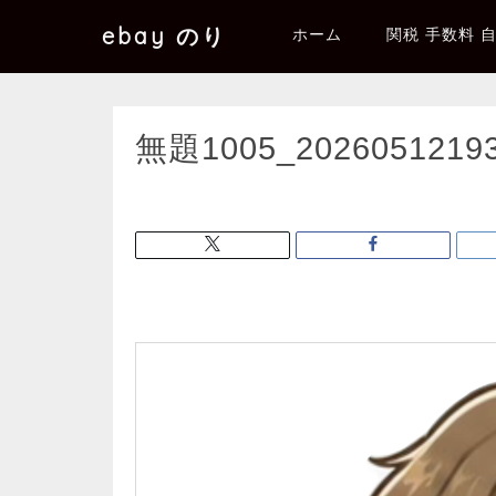
ebay のり
ホーム
関税 手数料 
無題1005_2026051219