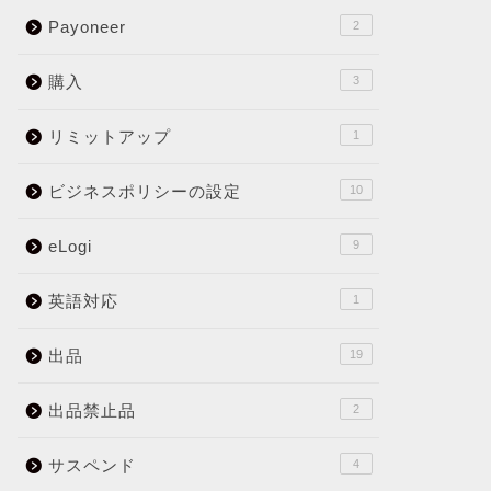
Payoneer
2
購入
3
リミットアップ
1
ビジネスポリシーの設定
10
eLogi
9
英語対応
1
出品
19
出品禁止品
2
サスペンド
4