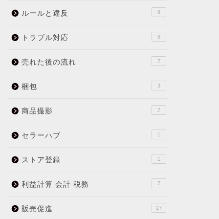
ルールと違反
9
トラブル対応
8
売れた後の流れ
7
梱包
3
商品撮影
7
セラーハブ
1
ストア登録
1
利益計算 会計 税務
7
販売促進
27