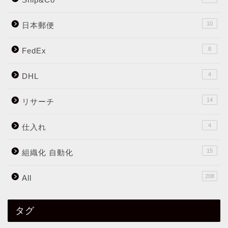
10
日本郵便
8
FedEx
4
DHL
14
リサーチ
4
仕入れ
15
組織化 自動化
208
All
タグ