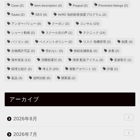
Case
(2)
Item description
(4)
Paypal
(2)
Promoted listings
(2)
Saats
(2)
SEO
(4)
VeRO 知的財産保護プログラム
(2)
アンダーバリュー
(4)
クーポン
(2)
コンサル
(15)
ショート動画
(2)
スクール生の声
(1)
テクニック
(14)
パソコン
(4)
ペイメントポリシー
(2)
リスク 危機管理
(2)
副業
(3)
古物商許可証
(2)
売れない
(3)
持続化補助金
(2)
未着
(2)
海外発送
(12)
消費税還付
(3)
清掃 配送アイテム
(3)
直接取引
(1)
税理士紹介
(2)
考え方
(20)
複数アカウント
(2)
評価
(2)
返品
(3)
送料比較
(6)
開業届
(2)
アーカイブ
2
2026年8月
1
2026年7月