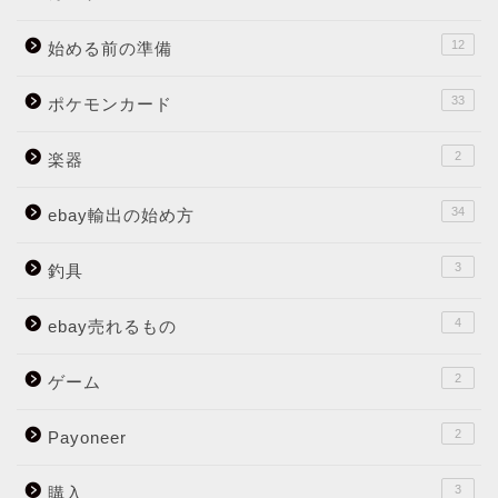
12
始める前の準備
33
ポケモンカード
2
楽器
34
ebay輸出の始め方
3
釣具
4
ebay売れるもの
2
ゲーム
2
Payoneer
3
購入