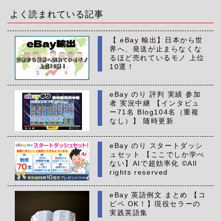
イ
ブ
よく読まれている記事
【 eBay 輸出】日本から世
界へ、発送が止まらなくな
るほど売れているモノ 上位
10選！
eBay のり 評判 実績 参加
者 実況中継 【インタビュ
ー71名 Blog104名（重複
なし）】 随時更新
eBay のり スタートダッシ
ュセット 【ここでしか学べ
ない】AIで超効率化 ©All
rights reserved
eBay 英語例文 まとめ 【コ
ピペ OK！】現役セラーの
実践英語集