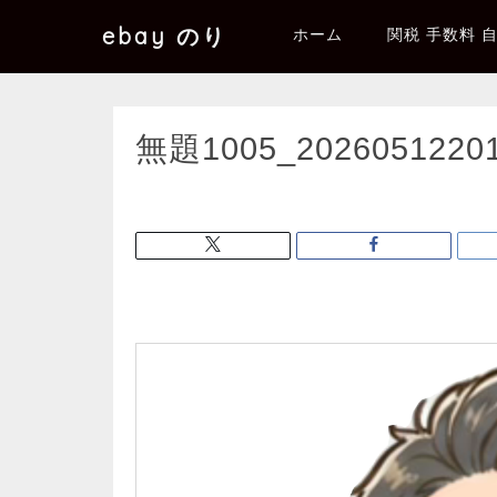
ebay のり
ホーム
関税 手数料 
無題1005_2026051220