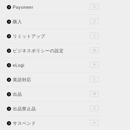
Payoneer
2
購入
3
リミットアップ
1
ビジネスポリシーの設定
10
eLogi
9
英語対応
1
出品
19
出品禁止品
2
サスペンド
4