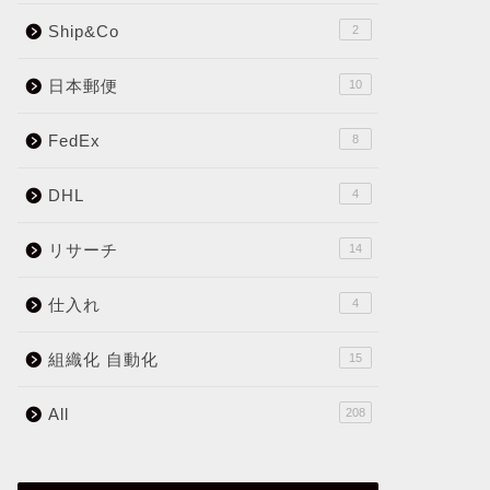
Ship&Co
2
日本郵便
10
FedEx
8
DHL
4
リサーチ
14
仕入れ
4
組織化 自動化
15
All
208