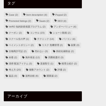
タグ
Case
(2)
Item description
(4)
Paypal
(2)
Promoted listings
(2)
Saats
(2)
SEO
(4)
VeRO 知的財産保護プログラム
(2)
アンダーバリュー
(4)
クーポン
(2)
コンサル
(15)
ショート動画
(2)
スクール生の声
(1)
テクニック
(14)
パソコン
(4)
ペイメントポリシー
(2)
リスク 危機管理
(2)
副業
(3)
古物商許可証
(2)
売れない
(3)
持続化補助金
(2)
未着
(2)
海外発送
(12)
消費税還付
(3)
清掃 配送アイテム
(3)
直接取引
(1)
税理士紹介
(2)
考え方
(20)
複数アカウント
(2)
評価
(2)
返品
(3)
送料比較
(6)
開業届
(2)
アーカイブ