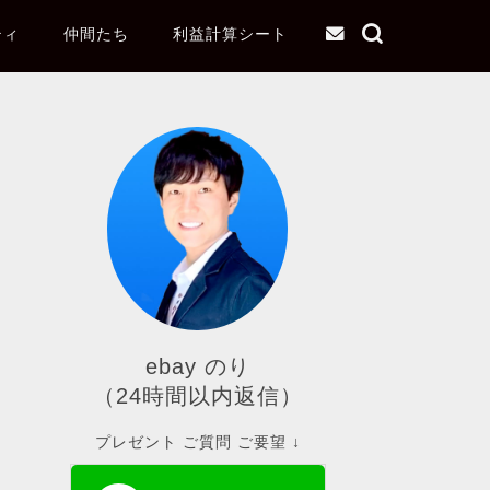
ティ
仲間たち
利益計算シート
ebay のり
（24時間以内返信）
プレゼント ご質問 ご要望 ↓