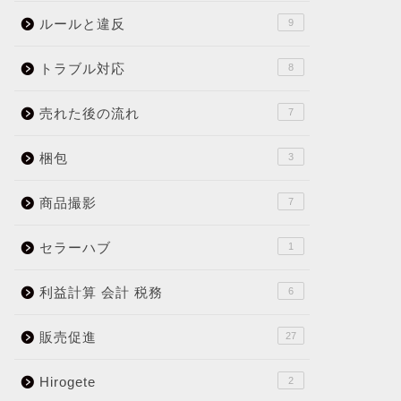
ルールと違反
9
トラブル対応
8
売れた後の流れ
7
梱包
3
商品撮影
7
セラーハブ
1
利益計算 会計 税務
6
販売促進
27
Hirogete
2