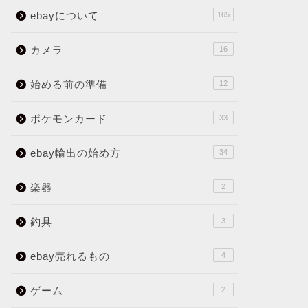
ebayについて
165
カメラ
16
始める前の準備
12
ポケモンカード
33
ebay輸出の始め方
34
楽器
2
釣具
3
ebay売れるもの
4
ゲーム
2