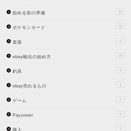
12
始める前の準備
33
ポケモンカード
2
楽器
34
ebay輸出の始め方
3
釣具
4
ebay売れるもの
2
ゲーム
2
Payoneer
3
購入