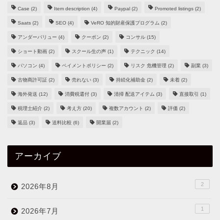
Case
(2)
Item description
(4)
Paypal
(2)
Promoted listings
(2)
Saats
(2)
SEO
(4)
VeRO 知的財産保護プログラム
(2)
アンダーバリュー
(4)
クーポン
(2)
コンサル
(15)
ショート動画
(2)
スクール生の声
(1)
テクニック
(14)
パソコン
(4)
ペイメントポリシー
(2)
リスク 危機管理
(2)
副業
(3)
古物商許可証
(2)
売れない
(3)
持続化補助金
(2)
未着
(2)
海外発送
(12)
消費税還付
(3)
清掃 配送アイテム
(3)
直接取引
(1)
税理士紹介
(2)
考え方
(20)
複数アカウント
(2)
評価
(2)
返品
(3)
送料比較
(6)
開業届
(2)
アーカイブ
2
2026年8月
1
2026年7月