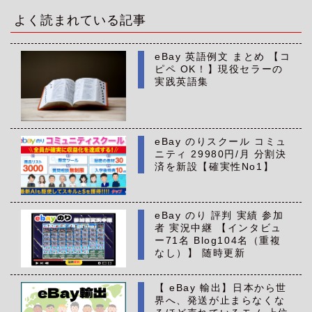
イ
ブ
よく読まれている記事
eBay 英語例文 まとめ 【コ
ピペ OK！】現役セラーの
実践英語集
eBay のりスクール コミュ
ニティ 29980円/月 分割決
済を新設【確実性No1】
eBay のり 評判 実績 参加
者 実況中継 【インタビュ
ー71名 Blog104名（重複
なし）】 随時更新
【 eBay 輸出】日本から世
界へ、発送が止まらなくな