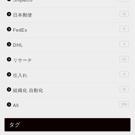
10
日本郵便
8
FedEx
4
DHL
14
リサーチ
4
仕入れ
15
組織化 自動化
208
All
タグ