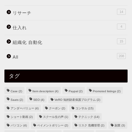
14
リサーチ
4
仕入れ
15
組織化 自動化
208
All
タグ
Case
(2)
Item description
(4)
Paypal
(2)
Promoted listings
(2)
Saats
(2)
SEO
(4)
VeRO 知的財産保護プログラム
(2)
アンダーバリュー
(4)
クーポン
(2)
コンサル
(15)
ショート動画
(2)
スクール生の声
(1)
テクニック
(14)
パソコン
(4)
ペイメントポリシー
(2)
リスク 危機管理
(2)
副業
(3)