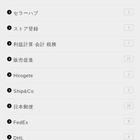
1
セラーハブ
1
ストア登録
7
利益計算 会計 税務
27
販売促進
2
Hirogete
2
Ship&Co
10
日本郵便
8
FedEx
4
DHL