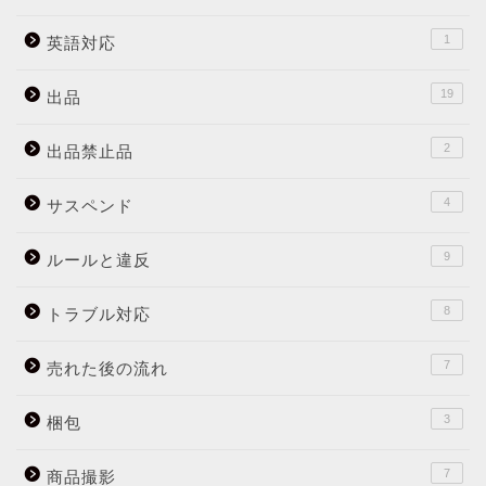
1
英語対応
19
出品
2
出品禁止品
4
サスペンド
9
ルールと違反
8
トラブル対応
7
売れた後の流れ
3
梱包
7
商品撮影