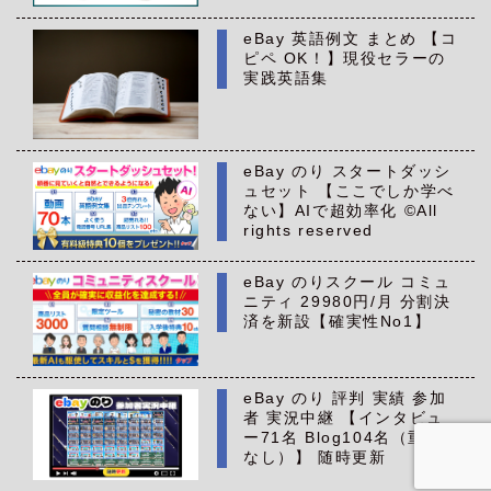
eBay 英語例文 まとめ 【コ
ピペ OK！】現役セラーの
実践英語集
eBay のり スタートダッシ
ュセット 【ここでしか学べ
ない】AIで超効率化 ©All
rights reserved
eBay のりスクール コミュ
ニティ 29980円/月 分割決
済を新設【確実性No1】
eBay のり 評判 実績 参加
者 実況中継 【インタビュ
ー71名 Blog104名（重複
なし）】 随時更新