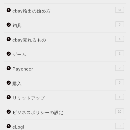
34
ebay輸出の始め方
3
釣具
4
ebay売れるもの
2
ゲーム
2
Payoneer
3
購入
1
リミットアップ
10
ビジネスポリシーの設定
9
eLogi