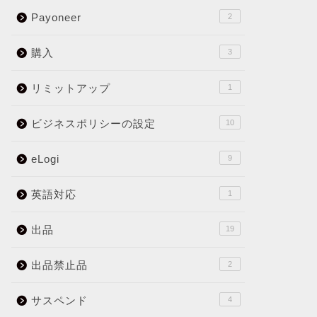
Payoneer
2
購入
3
リミットアップ
1
ビジネスポリシーの設定
10
eLogi
9
英語対応
1
出品
19
出品禁止品
2
サスペンド
4