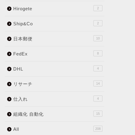
Hirogete
2
Ship&Co
2
日本郵便
10
FedEx
8
DHL
4
リサーチ
14
仕入れ
4
組織化 自動化
15
All
208