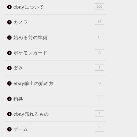
ebayについて
166
カメラ
16
始める前の準備
12
ポケモンカード
33
楽器
2
ebay輸出の始め方
34
釣具
3
ebay売れるもの
4
ゲーム
2