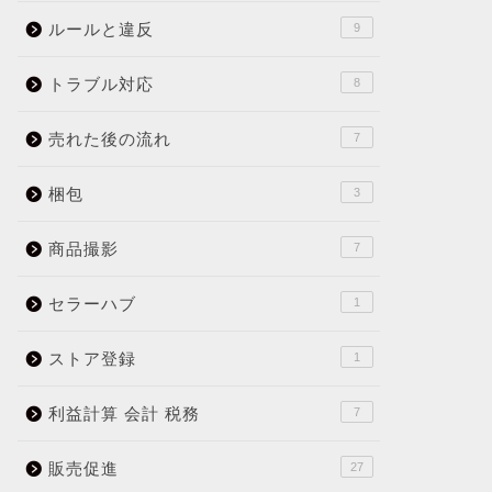
ルールと違反
9
トラブル対応
8
売れた後の流れ
7
梱包
3
商品撮影
7
セラーハブ
1
ストア登録
1
利益計算 会計 税務
7
販売促進
27