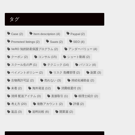
タグ
Case
(2)
Item description
(4)
Paypal
(2)
Promoted listings
(2)
Saats
(2)
SEO
(4)
VeRO 知的財産保護プログラム
(2)
アンダーバリュー
(4)
クーポン
(2)
コンサル
(15)
ショート動画
(2)
スクール生の声
(1)
テクニック
(14)
パソコン
(4)
ペイメントポリシー
(2)
リスク 危機管理
(2)
副業
(3)
古物商許可証
(2)
売れない
(3)
持続化補助金
(2)
未着
(2)
海外発送
(12)
消費税還付
(3)
清掃 配送アイテム
(3)
直接取引
(1)
税理士紹介
(2)
考え方
(20)
複数アカウント
(2)
評価
(2)
返品
(3)
送料比較
(6)
開業届
(2)