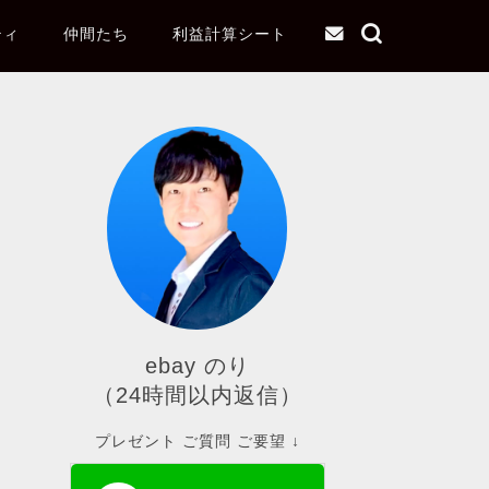
ティ
仲間たち
利益計算シート
ebay のり
（24時間以内返信）
プレゼント ご質問 ご要望 ↓