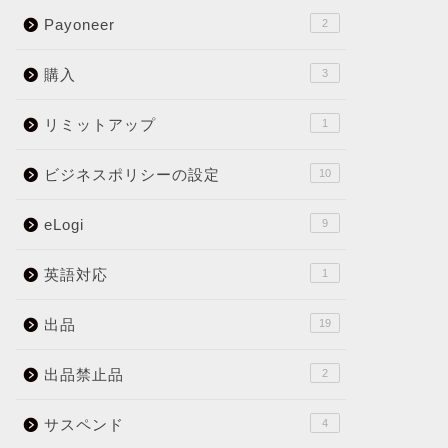
Payoneer
2
購入
3
リミットアップ
1
ビジネスポリシーの設定
10
eLogi
9
英語対応
1
出品
19
出品禁止品
2
サスペンド
4