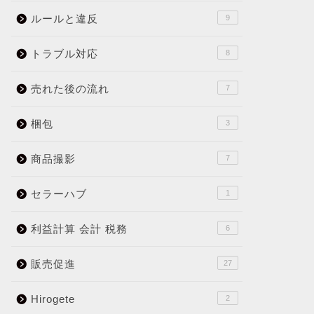
ルールと違反
9
トラブル対応
8
売れた後の流れ
7
梱包
3
商品撮影
7
セラーハブ
1
利益計算 会計 税務
6
販売促進
27
Hirogete
2