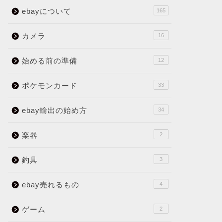
ebayについて
165
カメラ
16
始める前の準備
12
ポケモンカード
33
ebay輸出の始め方
34
楽器
2
釣具
3
ebay売れるもの
4
ゲーム
2