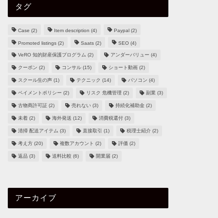
タグ
Case
(2)
Item description
(4)
Paypal
(2)
Promoted listings
(2)
Saats
(2)
SEO
(4)
VeRO 知的財産保護プログラム
(2)
アンダーバリュー
(4)
クーポン
(2)
コンサル
(15)
ショート動画
(2)
スクール生の声
(1)
テクニック
(14)
パソコン
(4)
ペイメントポリシー
(2)
リスク 危機管理
(2)
副業
(3)
古物商許可証
(2)
売れない
(3)
持続化補助金
(2)
未着
(2)
海外発送
(12)
消費税還付
(3)
清掃 配送アイテム
(3)
直接取引
(1)
税理士紹介
(2)
考え方
(20)
複数アカウント
(2)
評価
(2)
返品
(3)
送料比較
(6)
開業届
(2)
アーカイブ