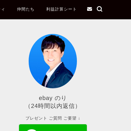
ティ
仲間たち
利益計算シート
ebay のり
（24時間以内返信）
プレゼント ご質問 ご要望 ↓