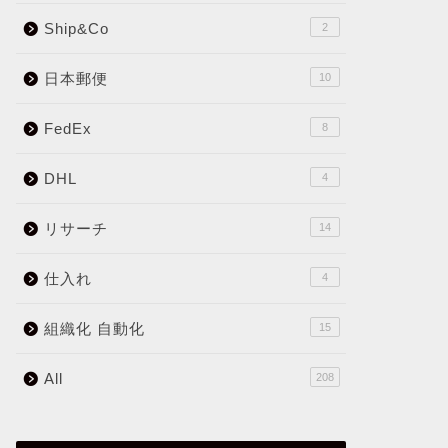
Ship&Co
2
日本郵便
10
FedEx
8
DHL
4
リサーチ
14
仕入れ
4
組織化 自動化
15
All
208