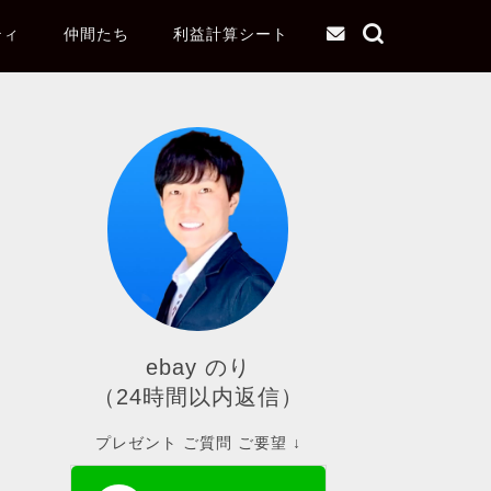
ティ
仲間たち
利益計算シート
ebay のり
（24時間以内返信）
プレゼント ご質問 ご要望 ↓