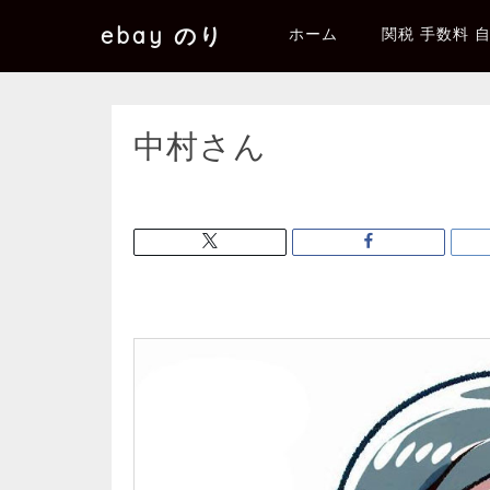
ebay のり
ホーム
関税 手数料 
中村さん