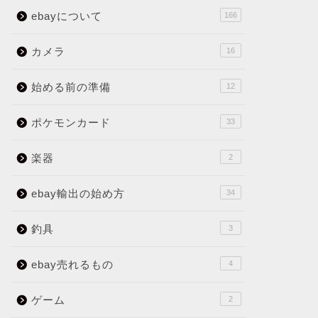
ebayについて
166
カメラ
16
始める前の準備
12
ポケモンカード
33
楽器
2
ebay輸出の始め方
34
釣具
3
ebay売れるもの
4
ゲーム
2