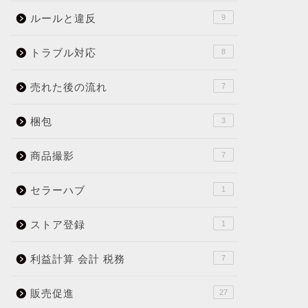
ルールと違反
9
トラブル対応
8
売れた後の流れ
7
梱包
3
商品撮影
7
セラーハブ
1
ストア登録
1
利益計算 会計 税務
7
販売促進
27