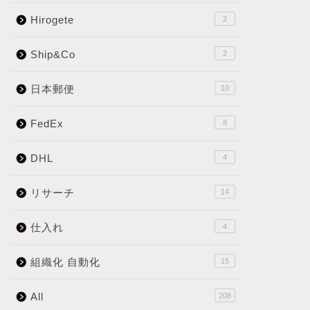
Hirogete
2
Ship&Co
2
日本郵便
10
FedEx
8
DHL
4
リサーチ
14
仕入れ
4
組織化 自動化
15
All
208