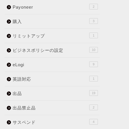
Payoneer
2
購入
3
リミットアップ
1
ビジネスポリシーの設定
10
eLogi
9
英語対応
1
出品
19
出品禁止品
2
サスペンド
4