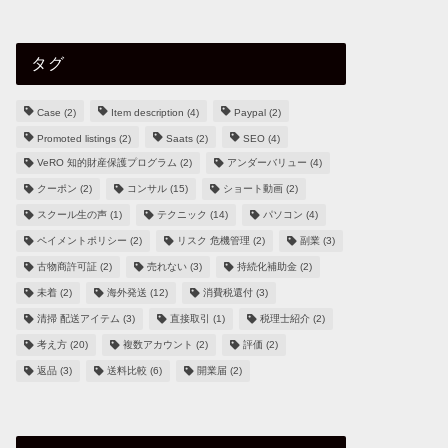
タグ
Case
(2)
Item description
(4)
Paypal
(2)
Promoted listings
(2)
Saats
(2)
SEO
(4)
VeRO 知的財産保護プログラム
(2)
アンダーバリュー
(4)
クーポン
(2)
コンサル
(15)
ショート動画
(2)
スクール生の声
(1)
テクニック
(14)
パソコン
(4)
ペイメントポリシー
(2)
リスク 危機管理
(2)
副業
(3)
古物商許可証
(2)
売れない
(3)
持続化補助金
(2)
未着
(2)
海外発送
(12)
消費税還付
(3)
清掃 配送アイテム
(3)
直接取引
(1)
税理士紹介
(2)
考え方
(20)
複数アカウント
(2)
評価
(2)
返品
(3)
送料比較
(6)
開業届
(2)