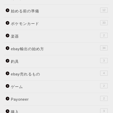
12
始める前の準備
33
ポケモンカード
2
楽器
34
ebay輸出の始め方
3
釣具
4
ebay売れるもの
2
ゲーム
2
Payoneer
3
購入