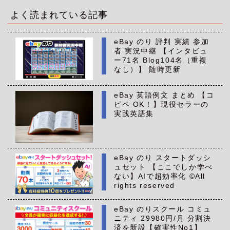
イ
ブ
よく読まれている記事
eBay のり 評判 実績 参加
者 実況中継 【インタビュ
ー71名 Blog104名（重複
なし）】 随時更新
eBay 英語例文 まとめ 【コ
ピペ OK！】現役セラーの
実践英語集
eBay のり スタートダッシ
ュセット 【ここでしか学べ
ない】AIで超効率化 ©All
rights reserved
eBay のりスクール コミュ
ニティ 29980円/月 分割決
済を新設【確実性No1】