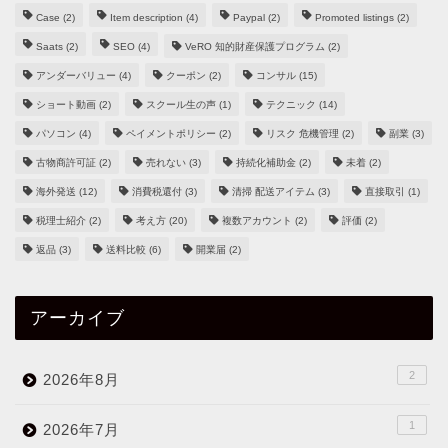
Case
(2)
Item description
(4)
Paypal
(2)
Promoted listings
(2)
Saats
(2)
SEO
(4)
VeRO 知的財産保護プログラム
(2)
アンダーバリュー
(4)
クーポン
(2)
コンサル
(15)
ショート動画
(2)
スクール生の声
(1)
テクニック
(14)
パソコン
(4)
ペイメントポリシー
(2)
リスク 危機管理
(2)
副業
(3)
古物商許可証
(2)
売れない
(3)
持続化補助金
(2)
未着
(2)
海外発送
(12)
消費税還付
(3)
清掃 配送アイテム
(3)
直接取引
(1)
税理士紹介
(2)
考え方
(20)
複数アカウント
(2)
評価
(2)
返品
(3)
送料比較
(6)
開業届
(2)
アーカイブ
2
2026年8月
1
2026年7月