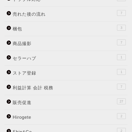
7
売れた後の流れ
3
梱包
7
商品撮影
1
セラーハブ
1
ストア登録
7
利益計算 会計 税務
27
販売促進
2
Hirogete
2
Ship&Co