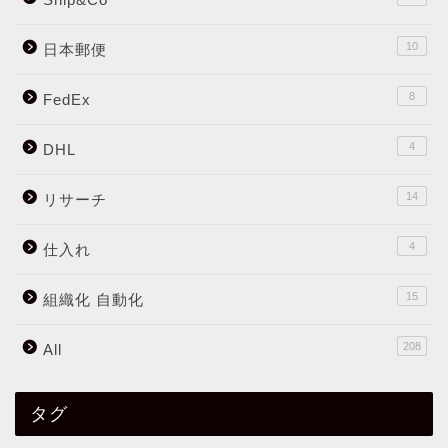
10
日本郵便
8
FedEx
4
DHL
14
リサーチ
4
仕入れ
15
組織化 自動化
208
All
タグ