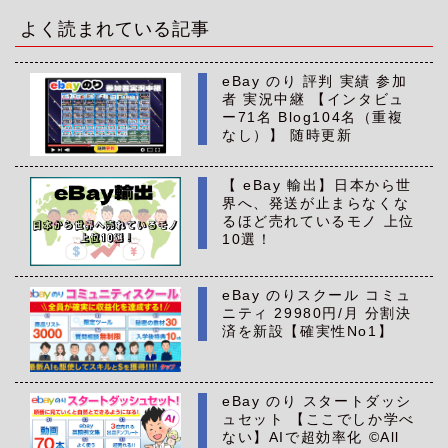
イ
ブ
よく読まれている記事
eBay のり 評判 実績 参加
者 実況中継 【インタビュ
ー71名 Blog104名（重複
なし）】 随時更新
【 eBay 輸出】日本から世
界へ、発送が止まらなくな
るほど売れているモノ 上位
10選！
eBay のりスクール コミュ
ニティ 29980円/月 分割決
済を新設【確実性No1】
eBay のり スタートダッシ
ュセット 【ここでしか学べ
ない】AIで超効率化 ©All