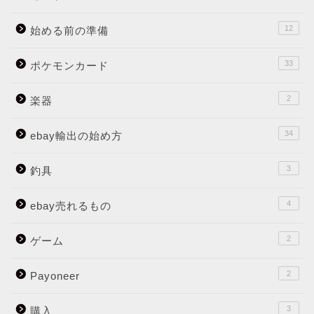
12
始める前の準備
33
ポケモンカード
2
楽器
34
ebay輸出の始め方
3
釣具
4
ebay売れるもの
2
ゲーム
2
Payoneer
3
購入