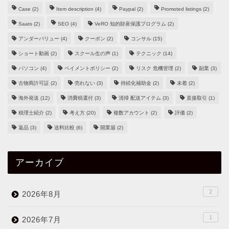
Case
(2)
Item description
(4)
Paypal
(2)
Promoted listings
(2)
Saats
(2)
SEO
(4)
VeRO 知的財産保護プログラム
(2)
アンダーバリュー
(4)
クーポン
(2)
コンサル
(15)
ショート動画
(2)
スクール生の声
(1)
テクニック
(14)
パソコン
(4)
ペイメントポリシー
(2)
リスク 危機管理
(2)
副業
(3)
古物商許可証
(2)
売れない
(3)
持続化補助金
(2)
未着
(2)
海外発送
(12)
消費税還付
(3)
清掃 配送アイテム
(3)
直接取引
(1)
税理士紹介
(2)
考え方
(20)
複数アカウント
(2)
評価
(2)
返品
(3)
送料比較
(6)
開業届
(2)
アーカイブ
2
2026年8月
1
2026年7月