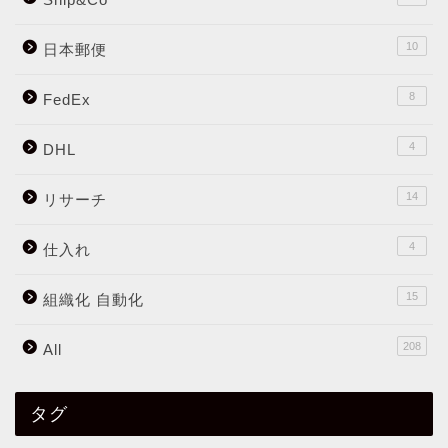
10
日本郵便
8
FedEx
4
DHL
14
リサーチ
4
仕入れ
15
組織化 自動化
208
All
タグ