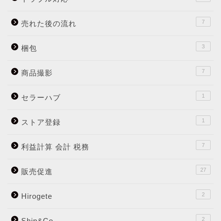
7
売れた後の流れ
3
梱包
7
商品撮影
1
セラーハブ
1
ストア登録
7
利益計算 会計 税務
27
販売促進
2
Hirogete
2
Ship&Co