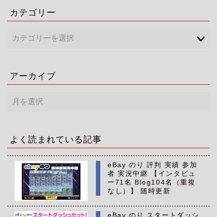
カテゴリー
アーカイブ
ア
ー
カ
イ
ブ
よく読まれている記事
eBay のり 評判 実績 参加
者 実況中継 【インタビュ
ー71名 Blog104名（重複
なし）】 随時更新
eBay のり スタートダッシ