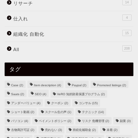
14
リサーチ
4
仕入れ
15
組織化 自動化
208
All
タグ
Case
(2)
Item description
(4)
Paypal
(2)
Promoted listings
(2)
Saats
(2)
SEO
(4)
VeRO 知的財産保護プログラム
(2)
アンダーバリュー
(4)
クーポン
(2)
コンサル
(15)
ショート動画
(2)
スクール生の声
(1)
テクニック
(14)
パソコン
(4)
ペイメントポリシー
(2)
リスク 危機管理
(2)
副業
(3)
古物商許可証
(2)
売れない
(3)
持続化補助金
(2)
未着
(2)