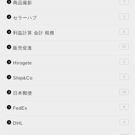
7
商品撮影
1
セラーハブ
6
利益計算 会計 税務
27
販売促進
2
Hirogete
2
Ship&Co
10
日本郵便
8
FedEx
4
DHL