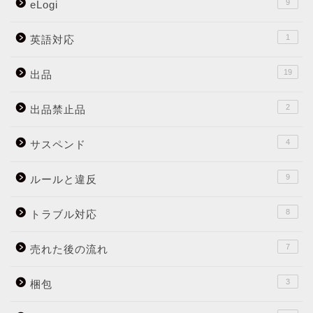
9
eLogi
1
英語対応
19
出品
2
出品禁止品
4
サスペンド
9
ルールと違反
8
トラブル対応
7
売れた後の流れ
3
梱包