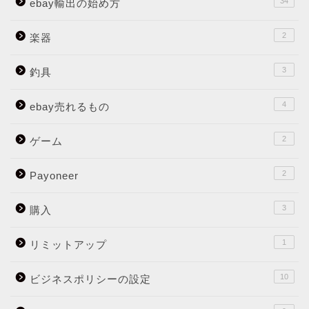
34
ebay輸出の始め方
2
楽器
3
釣具
4
ebay売れるもの
2
ゲーム
2
Payoneer
3
購入
1
リミットアップ
10
ビジネスポリシーの設定