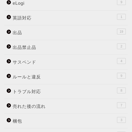
9
eLogi
1
英語対応
19
出品
2
出品禁止品
4
サスペンド
9
ルールと違反
8
トラブル対応
7
売れた後の流れ
3
梱包