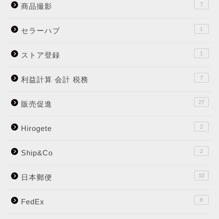
7
商品撮影
1
セラーハブ
1
ストア登録
7
利益計算 会計 税務
27
販売促進
2
Hirogete
2
Ship&Co
10
日本郵便
8
FedEx