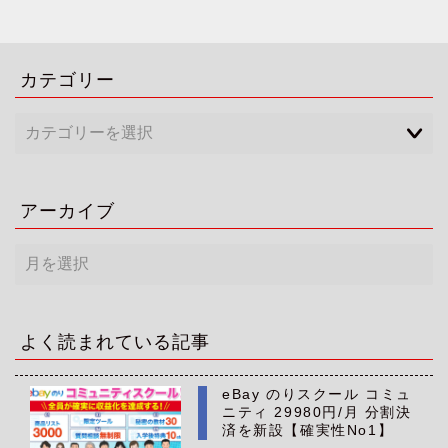
カテゴリー
アーカイブ
ア
ー
カ
イ
ブ
よく読まれている記事
eBay のりスクール コミュ
ニティ 29980円/月 分割決
済を新設【確実性No1】