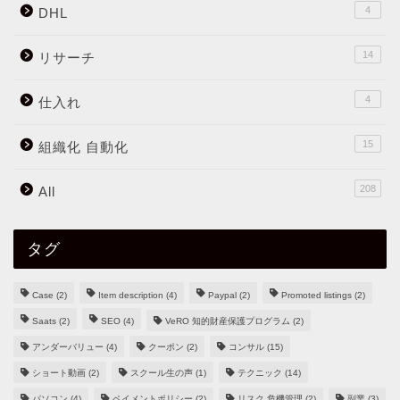
4
DHL
14
リサーチ
4
仕入れ
15
組織化 自動化
208
All
タグ
Case
(2)
Item description
(4)
Paypal
(2)
Promoted listings
(2)
Saats
(2)
SEO
(4)
VeRO 知的財産保護プログラム
(2)
アンダーバリュー
(4)
クーポン
(2)
コンサル
(15)
ショート動画
(2)
スクール生の声
(1)
テクニック
(14)
パソコン
(4)
ペイメントポリシー
(2)
リスク 危機管理
(2)
副業
(3)