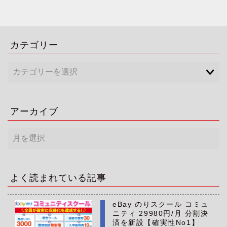
カテゴリー
アーカイブ
ア
ー
カ
イ
ブ
よく読まれている記事
eBay のりスクール コミュ
ニティ 29980円/月 分割決
済を新設【確実性No1】