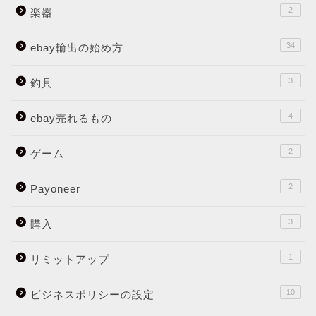
2
楽器
34
ebay輸出の始め方
3
釣具
4
ebay売れるもの
2
ゲーム
2
Payoneer
3
購入
1
リミットアップ
10
ビジネスポリシーの設定