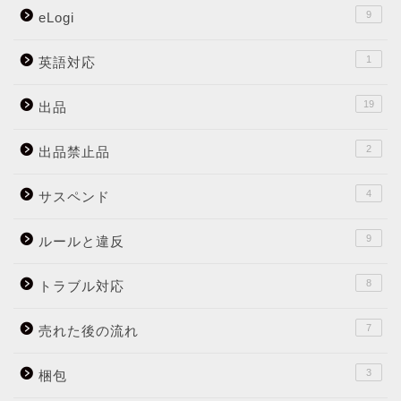
9
eLogi
1
英語対応
19
出品
2
出品禁止品
4
サスペンド
9
ルールと違反
8
トラブル対応
7
売れた後の流れ
3
梱包