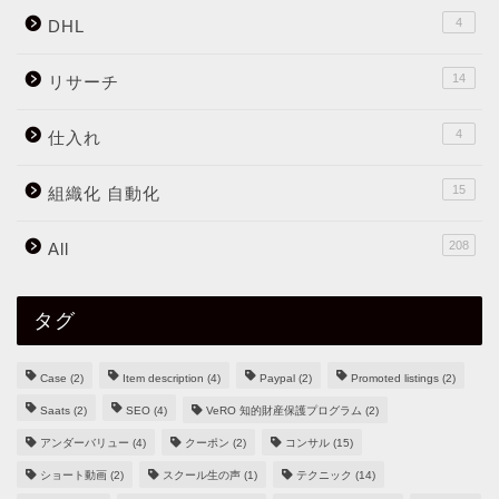
4
DHL
14
リサーチ
4
仕入れ
15
組織化 自動化
208
All
タグ
Case
(2)
Item description
(4)
Paypal
(2)
Promoted listings
(2)
Saats
(2)
SEO
(4)
VeRO 知的財産保護プログラム
(2)
アンダーバリュー
(4)
クーポン
(2)
コンサル
(15)
ショート動画
(2)
スクール生の声
(1)
テクニック
(14)