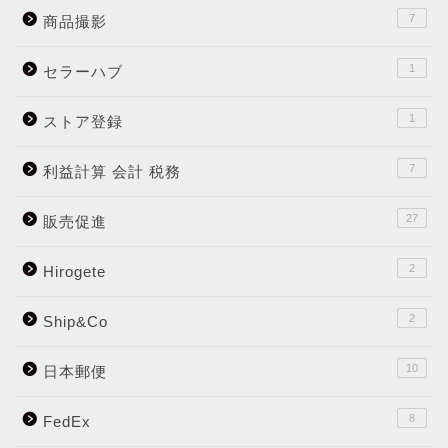
7
商品撮影
1
セラーハブ
1
ストア登録
7
利益計算 会計 税務
27
販売促進
2
Hirogete
2
Ship&Co
10
日本郵便
8
FedEx