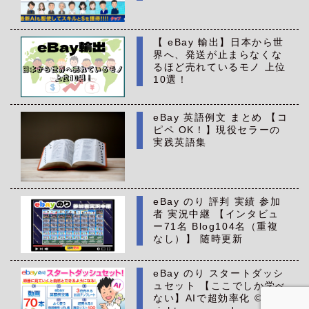
【 eBay 輸出】日本から世
界へ、発送が止まらなくな
るほど売れているモノ 上位
10選！
eBay 英語例文 まとめ 【コ
ピペ OK！】現役セラーの
実践英語集
eBay のり 評判 実績 参加
者 実況中継 【インタビュ
ー71名 Blog104名（重複
なし）】 随時更新
eBay のり スタートダッシ
ュセット 【ここでしか学べ
ない】AIで超効率化 ©All