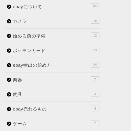
ebayについて
165
カメラ
16
始める前の準備
12
ポケモンカード
33
ebay輸出の始め方
34
楽器
2
釣具
3
ebay売れるもの
4
ゲーム
2