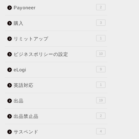
Payoneer
2
購入
3
リミットアップ
1
ビジネスポリシーの設定
10
eLogi
9
英語対応
1
出品
19
出品禁止品
2
サスペンド
4