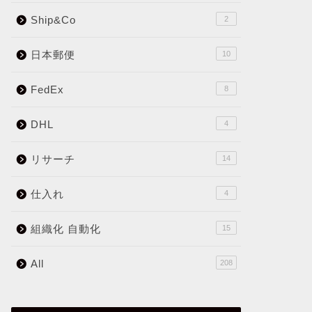
Ship&Co
2
日本郵便
10
FedEx
8
DHL
4
リサーチ
14
仕入れ
4
組織化 自動化
15
All
208