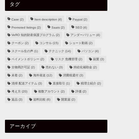
タグ
Case
(2)
Item description
(4)
Paypal
(2)
Promoted listings
(2)
Saats
(2)
SEO
(4)
VeRO 知的財産保護プログラム
(2)
アンダーバリュー
(4)
クーポン
(2)
コンサル
(15)
ショート動画
(2)
スクール生の声
(1)
テクニック
(14)
パソコン
(4)
ペイメントポリシー
(2)
リスク 危機管理
(2)
副業
(3)
古物商許可証
(2)
売れない
(3)
持続化補助金
(2)
未着
(2)
海外発送
(12)
消費税還付
(3)
清掃 配送アイテム
(3)
直接取引
(1)
税理士紹介
(2)
考え方
(20)
複数アカウント
(2)
評価
(2)
返品
(3)
送料比較
(6)
開業届
(2)
アーカイブ