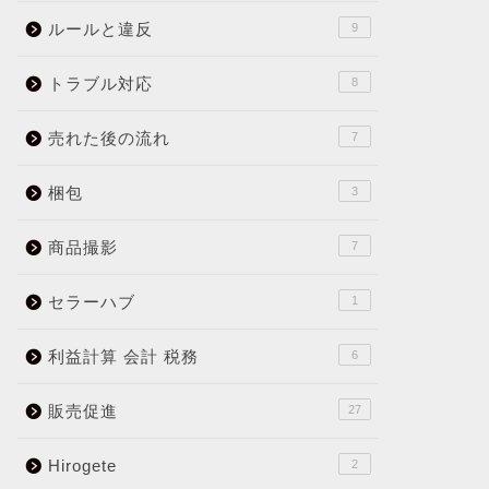
ルールと違反
9
トラブル対応
8
売れた後の流れ
7
梱包
3
商品撮影
7
セラーハブ
1
利益計算 会計 税務
6
販売促進
27
Hirogete
2