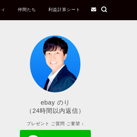
ティ
仲間たち
利益計算シート
ebay のり
（24時間以内返信）
プレゼント ご質問 ご要望 ↓