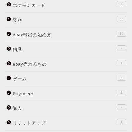
33
ポケモンカード
2
楽器
34
ebay輸出の始め方
3
釣具
4
ebay売れるもの
2
ゲーム
2
Payoneer
3
購入
1
リミットアップ