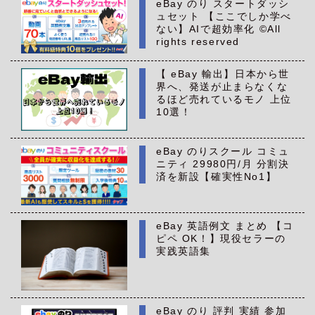
eBay のり スタートダッシ
ュセット 【ここでしか学べ
ない】AIで超効率化 ©All
rights reserved
【 eBay 輸出】日本から世
界へ、発送が止まらなくな
るほど売れているモノ 上位
10選！
eBay のりスクール コミュ
ニティ 29980円/月 分割決
済を新設【確実性No1】
eBay 英語例文 まとめ 【コ
ピペ OK！】現役セラーの
実践英語集
eBay のり 評判 実績 参加