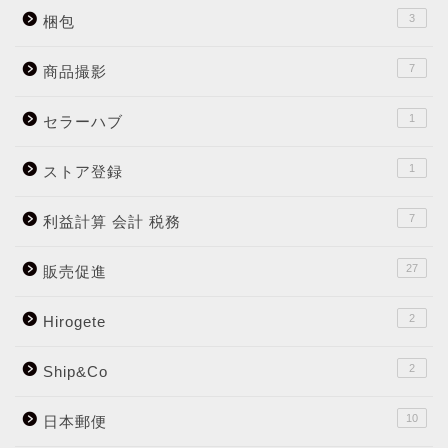
3
梱包
7
商品撮影
1
セラーハブ
1
ストア登録
7
利益計算 会計 税務
27
販売促進
2
Hirogete
2
Ship&Co
10
日本郵便