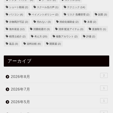
ショート動画
(2)
スクール生の声
(1)
テクニック
(14)
パソコン
(4)
ペイメントポリシー
(2)
リスク 危機管理
(2)
副業
(3)
古物商許可証
(2)
売れない
(3)
持続化補助金
(2)
未着
(2)
海外発送
(12)
消費税還付
(3)
清掃 配送アイテム
(3)
直接取引
(1)
税理士紹介
(2)
考え方
(20)
複数アカウント
(2)
評価
(2)
返品
(3)
送料比較
(6)
開業届
(2)
アーカイブ
2
2026年8月
1
2026年7月
1
2026年5月