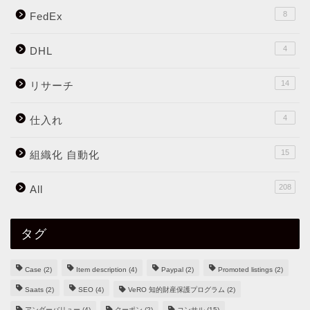
8
FedEx
4
DHL
14
リサーチ
4
仕入れ
15
組織化 自動化
208
All
タグ
Case
(2)
Item description
(4)
Paypal
(2)
Promoted listings
(2)
Saats
(2)
SEO
(4)
VeRO 知的財産保護プログラム
(2)
アンダーバリュー
(4)
クーポン
(2)
コンサル
(15)