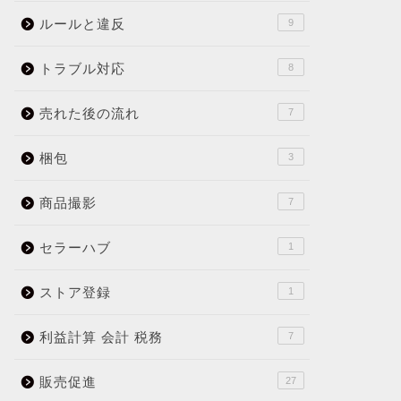
ルールと違反
9
トラブル対応
8
売れた後の流れ
7
梱包
3
商品撮影
7
セラーハブ
1
ストア登録
1
利益計算 会計 税務
7
販売促進
27