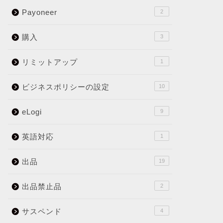
Payoneer
2
購入
3
リミットアップ
1
ビジネスポリシーの設定
10
eLogi
9
英語対応
1
出品
19
出品禁止品
2
サスペンド
4