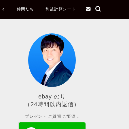
ティ
仲間たち
利益計算シート
ebay のり
（24時間以内返信）
プレゼント ご質問 ご要望 ↓