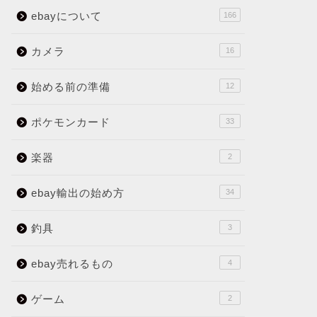
ebayについて
166
カメラ
16
始める前の準備
12
ポケモンカード
33
楽器
2
ebay輸出の始め方
34
釣具
3
ebay売れるもの
4
ゲーム
2