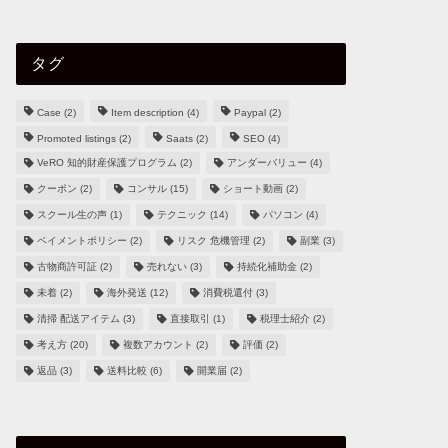
タグ
Case
(2)
Item description
(4)
Paypal
(2)
Promoted listings
(2)
Saats
(2)
SEO
(4)
VeRO 知的財産保護プログラム
(2)
アンダーバリュー
(4)
クーポン
(2)
コンサル
(15)
ショート動画
(2)
スクール生の声
(1)
テクニック
(14)
パソコン
(4)
ペイメントポリシー
(2)
リスク 危機管理
(2)
副業
(3)
古物商許可証
(2)
売れない
(3)
持続化補助金
(2)
未着
(2)
海外発送
(12)
消費税還付
(3)
清掃 配送アイテム
(3)
直接取引
(1)
税理士紹介
(2)
考え方
(20)
複数アカウント
(2)
評価
(2)
返品
(3)
送料比較
(6)
開業届
(2)