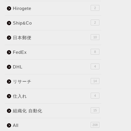
Hirogete
2
Ship&Co
2
日本郵便
10
FedEx
8
DHL
4
リサーチ
14
仕入れ
4
組織化 自動化
15
All
208