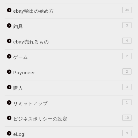
34
ebay輸出の始め方
3
釣具
4
ebay売れるもの
2
ゲーム
2
Payoneer
3
購入
1
リミットアップ
10
ビジネスポリシーの設定
9
eLogi