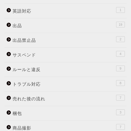
1
英語対応
19
出品
2
出品禁止品
4
サスペンド
9
ルールと違反
8
トラブル対応
7
売れた後の流れ
3
梱包
7
商品撮影