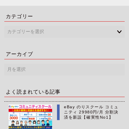
カテゴリー
アーカイブ
ア
ー
カ
イ
ブ
よく読まれている記事
eBay のりスクール コミュ
ニティ 29980円/月 分割決
済を新設【確実性No1】