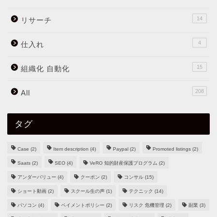
14
リサーチ
4
仕入れ
15
組織化 自動化
208
All
タグ
Case
(2)
Item description
(4)
Paypal
(2)
Promoted listings
(2)
Saats
(2)
SEO
(4)
VeRO 知的財産保護プログラム
(2)
アンダーバリュー
(4)
クーポン
(2)
コンサル
(15)
ショート動画
(2)
スクール生の声
(1)
テクニック
(14)
パソコン
(4)
ペイメントポリシー
(2)
リスク 危機管理
(2)
副業
(3)