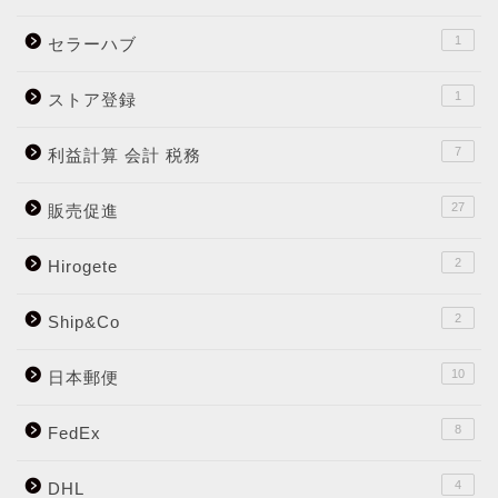
1
セラーハブ
1
ストア登録
7
利益計算 会計 税務
27
販売促進
2
Hirogete
2
Ship&Co
10
日本郵便
8
FedEx
4
DHL