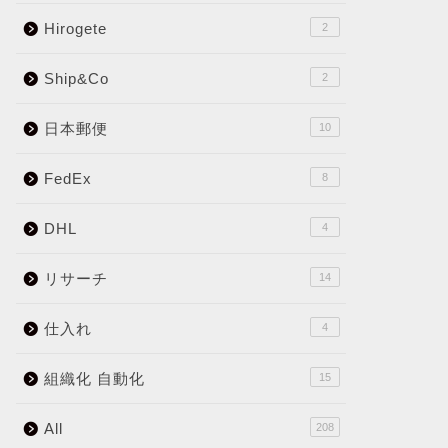
Hirogete
2
Ship&Co
2
日本郵便
10
FedEx
8
DHL
4
リサーチ
14
仕入れ
4
組織化 自動化
15
All
208