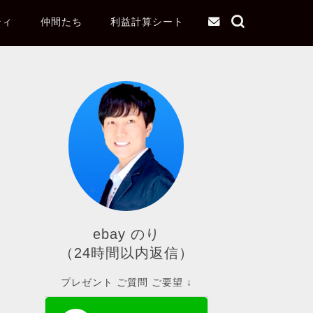
ティ
仲間たち
利益計算シート
ebay のり
（24時間以内返信）
プレゼント ご質問 ご要望 ↓