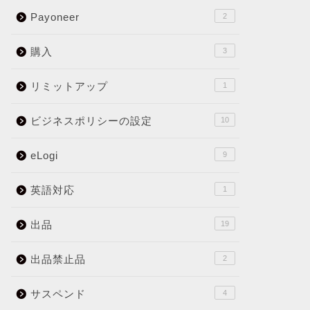
Payoneer
2
購入
3
リミットアップ
1
ビジネスポリシーの設定
10
eLogi
9
英語対応
1
出品
19
出品禁止品
2
サスペンド
4