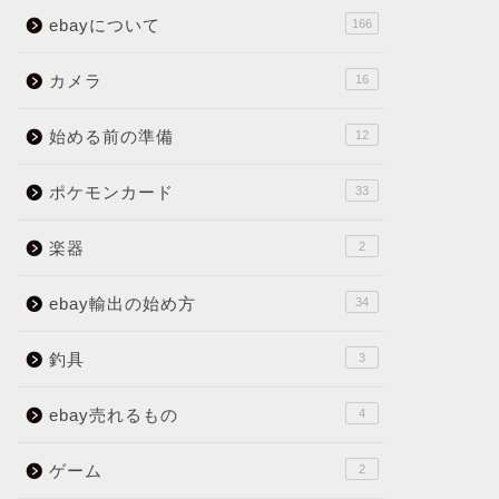
ebayについて
166
カメラ
16
始める前の準備
12
ポケモンカード
33
楽器
2
ebay輸出の始め方
34
釣具
3
ebay売れるもの
4
ゲーム
2