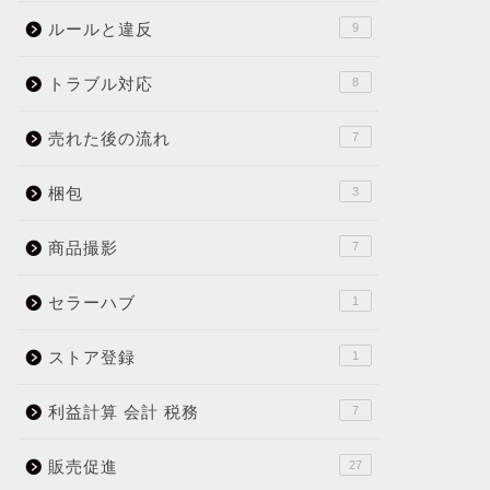
ルールと違反
9
トラブル対応
8
売れた後の流れ
7
梱包
3
商品撮影
7
セラーハブ
1
ストア登録
1
利益計算 会計 税務
7
販売促進
27