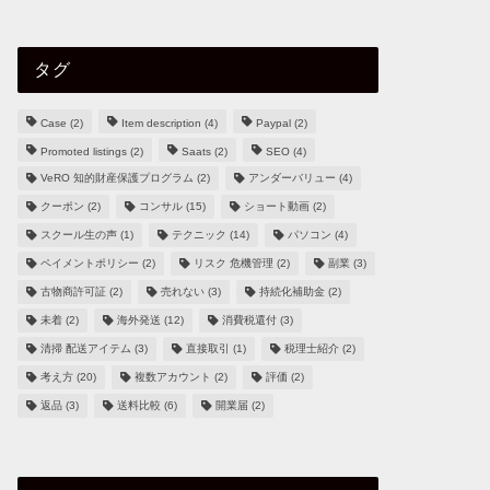
タグ
Case
(2)
Item description
(4)
Paypal
(2)
Promoted listings
(2)
Saats
(2)
SEO
(4)
VeRO 知的財産保護プログラム
(2)
アンダーバリュー
(4)
クーポン
(2)
コンサル
(15)
ショート動画
(2)
スクール生の声
(1)
テクニック
(14)
パソコン
(4)
ペイメントポリシー
(2)
リスク 危機管理
(2)
副業
(3)
古物商許可証
(2)
売れない
(3)
持続化補助金
(2)
未着
(2)
海外発送
(12)
消費税還付
(3)
清掃 配送アイテム
(3)
直接取引
(1)
税理士紹介
(2)
考え方
(20)
複数アカウント
(2)
評価
(2)
返品
(3)
送料比較
(6)
開業届
(2)