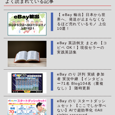
よく読まれている記事
【 eBay 輸出】日本から世
界へ、発送が止まらなくな
るほど売れているモノ 上位
10選！
eBay 英語例文 まとめ 【コ
ピペ OK！】現役セラーの
実践英語集
eBay のり 評判 実績 参加
者 実況中継 【インタビュ
ー71名 Blog104名（重複
なし）】 随時更新
eBay のり スタートダッシ
ュセット 【ここでしか学べ
ない】AIで超効率化 ©All
rights reserved