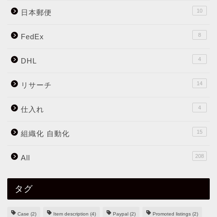
10
日本郵便
8
FedEx
4
DHL
14
リサーチ
4
仕入れ
15
組織化 自動化
208
All
タグ
Case
(2)
Item description
(4)
Paypal
(2)
Promoted listings
(2)