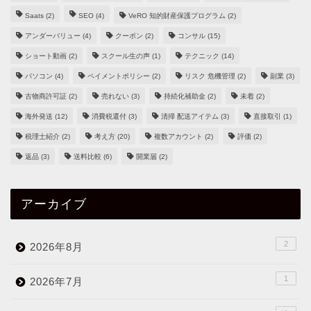
Saats
(2)
SEO
(4)
VeRO 知的財産保護プログラム
(2)
アンダーバリュー
(4)
クーポン
(2)
コンサル
(15)
ショート動画
(2)
スクール生の声
(1)
テクニック
(14)
パソコン
(4)
ペイメントポリシー
(2)
リスク 危機管理
(2)
副業
(3)
古物商許可証
(2)
売れない
(3)
持続化補助金
(2)
未着
(2)
海外発送
(12)
消費税還付
(3)
清掃 配送アイテム
(3)
直接取引
(1)
税理士紹介
(2)
考え方
(20)
複数アカウント
(2)
評価
(2)
返品
(3)
送料比較
(6)
開業届
(2)
アーカイブ
2
2026年8月
1
2026年7月