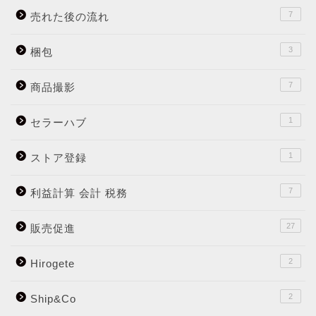
7
売れた後の流れ
3
梱包
7
商品撮影
1
セラーハブ
1
ストア登録
7
利益計算 会計 税務
27
販売促進
2
Hirogete
2
Ship&Co