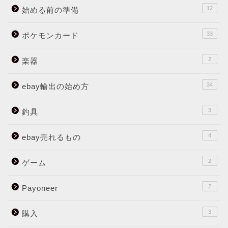
12
始める前の準備
33
ポケモンカード
2
楽器
34
ebay輸出の始め方
3
釣具
4
ebay売れるもの
2
ゲーム
2
Payoneer
3
購入