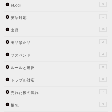
9
eLogi
1
英語対応
19
出品
2
出品禁止品
4
サスペンド
9
ルールと違反
8
トラブル対応
7
売れた後の流れ
3
梱包