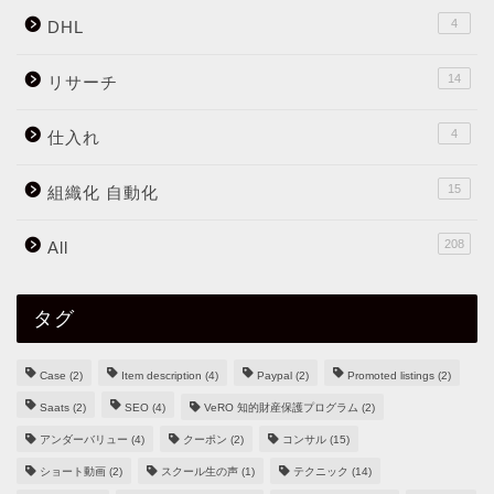
4
DHL
14
リサーチ
4
仕入れ
15
組織化 自動化
208
All
タグ
Case
(2)
Item description
(4)
Paypal
(2)
Promoted listings
(2)
Saats
(2)
SEO
(4)
VeRO 知的財産保護プログラム
(2)
アンダーバリュー
(4)
クーポン
(2)
コンサル
(15)
ショート動画
(2)
スクール生の声
(1)
テクニック
(14)