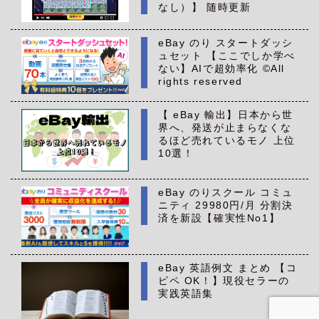
なし）】 随時更新
eBay のり スタートダッシ
ュセット 【ここでしか学べ
ない】AIで超効率化 ©All
rights reserved
【 eBay 輸出】日本から世
界へ、発送が止まらなくな
るほど売れているモノ 上位
10選！
eBay のりスクール コミュ
ニティ 29980円/月 分割決
済を新設【確実性No1】
eBay 英語例文 まとめ 【コ
ピペ OK！】現役セラーの
実践英語集