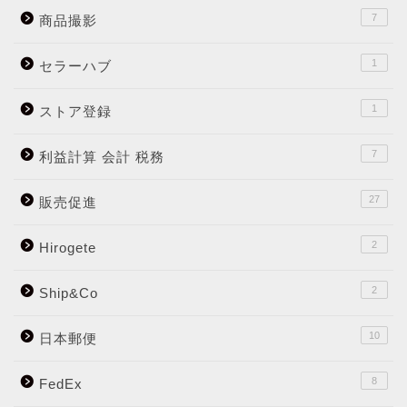
7
商品撮影
1
セラーハブ
1
ストア登録
7
利益計算 会計 税務
27
販売促進
2
Hirogete
2
Ship&Co
10
日本郵便
8
FedEx