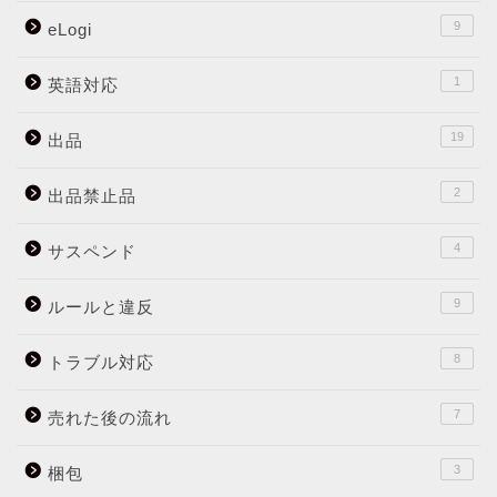
9
eLogi
1
英語対応
19
出品
2
出品禁止品
4
サスペンド
9
ルールと違反
8
トラブル対応
7
売れた後の流れ
3
梱包