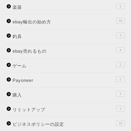
2
楽器
34
ebay輸出の始め方
3
釣具
4
ebay売れるもの
2
ゲーム
2
Payoneer
3
購入
1
リミットアップ
10
ビジネスポリシーの設定