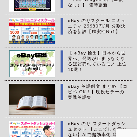
なし）】 随時更新
eBay のりスクール コミュ
ニティ 29980円/月 分割決
済を新設【確実性No1】
【 eBay 輸出】日本から世
界へ、発送が止まらなくな
るほど売れているモノ 上位
10選！
eBay 英語例文 まとめ 【コ
ピペ OK！】現役セラーの
実践英語集
eBay のり スタートダッシ
ュセット 【ここでしか学べ
ない】AIで超効率化 ©All