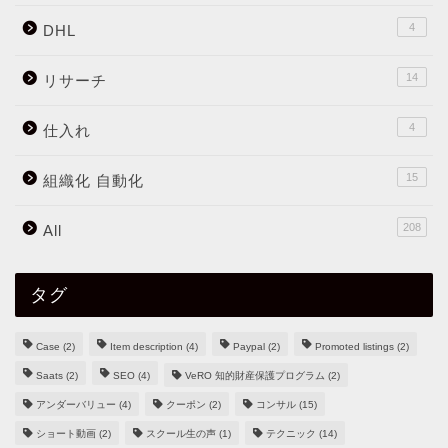
4
DHL
14
リサーチ
4
仕入れ
15
組織化 自動化
208
All
タグ
Case
(2)
Item description
(4)
Paypal
(2)
Promoted listings
(2)
Saats
(2)
SEO
(4)
VeRO 知的財産保護プログラム
(2)
アンダーバリュー
(4)
クーポン
(2)
コンサル
(15)
ショート動画
(2)
スクール生の声
(1)
テクニック
(14)