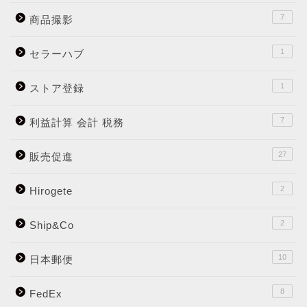
7
商品撮影
1
セラーハブ
1
ストア登録
7
利益計算 会計 税務
27
販売促進
2
Hirogete
2
Ship&Co
10
日本郵便
8
FedEx