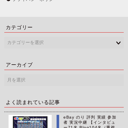
カテゴリー
アーカイブ
ア
ー
カ
イ
ブ
よく読まれている記事
eBay のり 評判 実績 参加
者 実況中継 【インタビュ
ー71名 Blog104名（重複