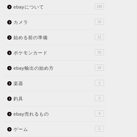
ebayについて
165
カメラ
16
始める前の準備
12
ポケモンカード
33
ebay輸出の始め方
34
楽器
2
釣具
3
ebay売れるもの
4
ゲーム
2