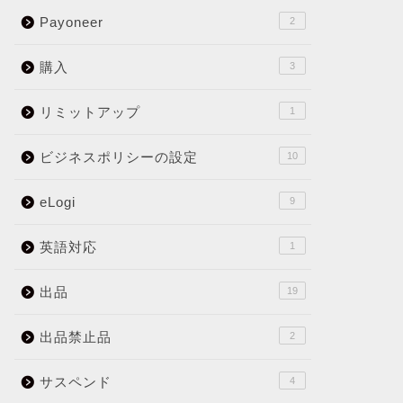
Payoneer
2
購入
3
リミットアップ
1
ビジネスポリシーの設定
10
eLogi
9
英語対応
1
出品
19
出品禁止品
2
サスペンド
4