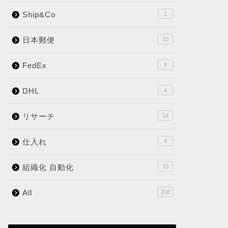
Ship&Co
2
日本郵便
10
FedEx
8
DHL
4
リサーチ
14
仕入れ
4
組織化 自動化
15
All
208