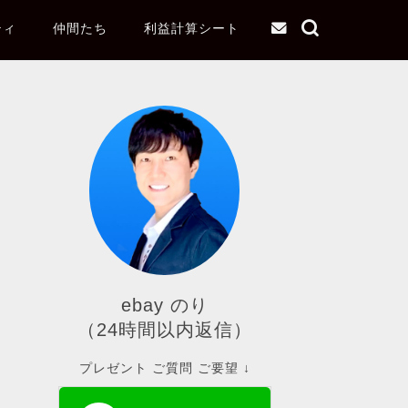
ティ
仲間たち
利益計算シート
ebay のり
（24時間以内返信）
プレゼント ご質問 ご要望 ↓