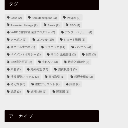
タグ
Case
(2)
Item description
(4)
Paypal
(2)
Promoted listings
(2)
Saats
(2)
SEO
(4)
VeRO 知的財産保護プログラム
(2)
アンダーバリュー
(4)
クーポン
(2)
コンサル
(15)
ショート動画
(2)
スクール生の声
(1)
テクニック
(14)
パソコン
(4)
ペイメントポリシー
(2)
リスク 危機管理
(2)
副業
(3)
古物商許可証
(2)
売れない
(3)
持続化補助金
(2)
未着
(2)
海外発送
(12)
消費税還付
(3)
清掃 配送アイテム
(3)
直接取引
(1)
税理士紹介
(2)
考え方
(20)
複数アカウント
(2)
評価
(2)
返品
(3)
送料比較
(6)
開業届
(2)
アーカイブ