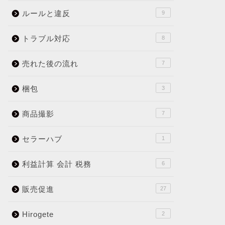
ルールと違反
9
トラブル対応
8
売れた後の流れ
7
梱包
3
商品撮影
7
セラーハブ
1
利益計算 会計 税務
6
販売促進
27
Hirogete
2