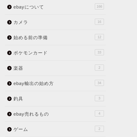
ebayについて
166
カメラ
16
始める前の準備
12
ポケモンカード
33
楽器
2
ebay輸出の始め方
34
釣具
3
ebay売れるもの
4
ゲーム
2