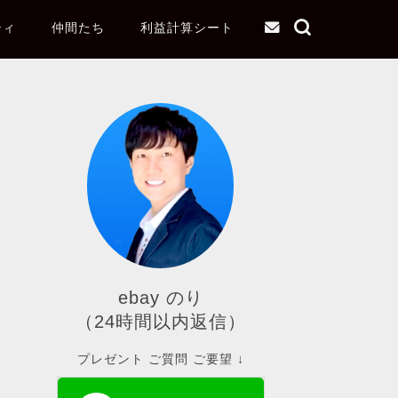
ティ
仲間たち
利益計算シート
ebay のり
（24時間以内返信）
プレゼント ご質問 ご要望 ↓