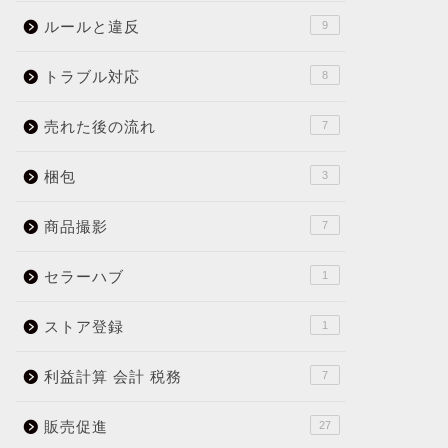
ルールと違反
9
トラブル対応
8
売れた後の流れ
7
梱包
3
商品撮影
7
セラーハブ
1
ストア登録
1
利益計算 会計 税務
7
販売促進
27