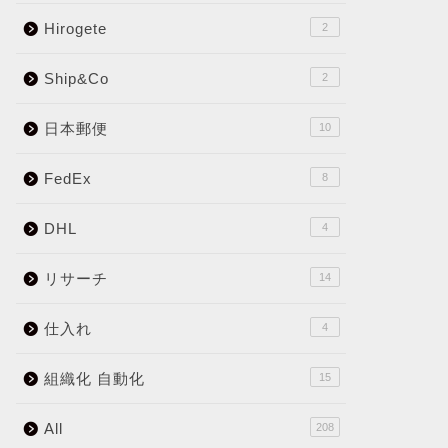
Hirogete
2
Ship&Co
2
日本郵便
10
FedEx
8
DHL
4
リサーチ
14
仕入れ
4
組織化 自動化
15
All
208