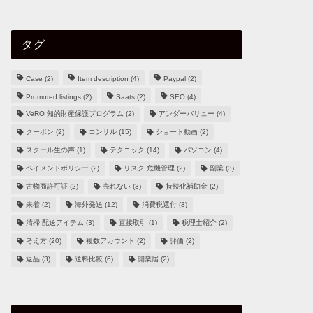
タグ
Case
(2)
Item description
(4)
Paypal
(2)
Promoted listings
(2)
Saats
(2)
SEO
(4)
VeRO 知的財産保護プログラム
(2)
アンダーバリュー
(4)
クーポン
(2)
コンサル
(15)
ショート動画
(2)
スクール生の声
(1)
テクニック
(14)
パソコン
(4)
ペイメントポリシー
(2)
リスク 危機管理
(2)
副業
(3)
古物商許可証
(2)
売れない
(3)
持続化補助金
(2)
未着
(2)
海外発送
(12)
消費税還付
(3)
清掃 配送アイテム
(3)
直接取引
(1)
税理士紹介
(2)
考え方
(20)
複数アカウント
(2)
評価
(2)
返品
(3)
送料比較
(6)
開業届
(2)