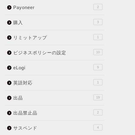
Payoneer
2
購入
3
リミットアップ
1
ビジネスポリシーの設定
10
eLogi
9
英語対応
1
出品
19
出品禁止品
2
サスペンド
4