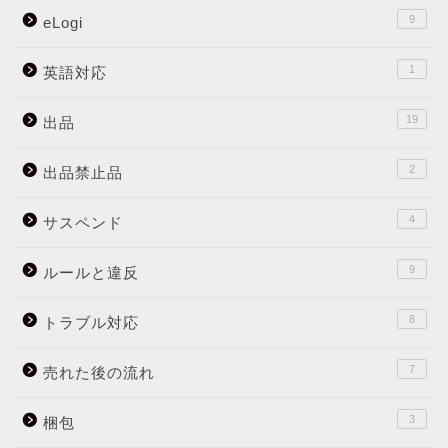
9
eLogi
1
英語対応
19
出品
2
出品禁止品
4
サスペンド
9
ルールと違反
8
トラブル対応
7
売れた後の流れ
3
梱包