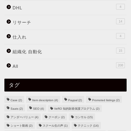
4
DHL
14
リサーチ
4
仕入れ
15
組織化 自動化
208
All
タグ
Case
(2)
Item description
(4)
Paypal
(2)
Promoted listings
(2)
Saats
(2)
SEO
(4)
VeRO 知的財産保護プログラム
(2)
アンダーバリュー
(4)
クーポン
(2)
コンサル
(15)
ショート動画
(2)
スクール生の声
(1)
テクニック
(14)