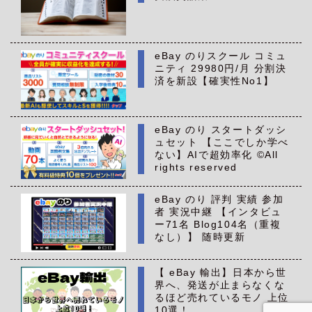
eBay のりスクール コミュ
ニティ 29980円/月 分割決
済を新設【確実性No1】
eBay のり スタートダッシ
ュセット 【ここでしか学べ
ない】AIで超効率化 ©All
rights reserved
eBay のり 評判 実績 参加
者 実況中継 【インタビュ
ー71名 Blog104名（重複
なし）】 随時更新
【 eBay 輸出】日本から世
界へ、発送が止まらなくな
るほど売れているモノ 上位
10選！