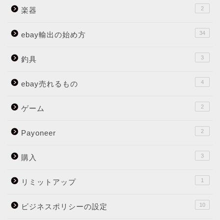
2
楽器
34
ebay輸出の始め方
3
釣具
4
ebay売れるもの
2
ゲーム
2
Payoneer
3
購入
1
リミットアップ
10
ビジネスポリシーの設定