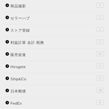
7
商品撮影
1
セラーハブ
1
ストア登録
7
利益計算 会計 税務
27
販売促進
2
Hirogete
2
Ship&Co
10
日本郵便
8
FedEx