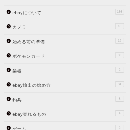
166
ebayについて
16
カメラ
12
始める前の準備
33
ポケモンカード
2
楽器
34
ebay輸出の始め方
3
釣具
4
ebay売れるもの
2
ゲーム