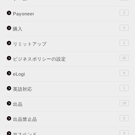
2
Payoneer
3
購入
1
リミットアップ
10
ビジネスポリシーの設定
9
eLogi
1
英語対応
19
出品
2
出品禁止品
4
サスペンド