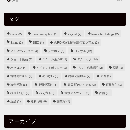
All
タグ
Case
(2)
Item description
(4)
Paypal
(2)
Promoted listings
(2)
Saats
(2)
SEO
(4)
VeRO 知的財産保護プログラム
(2)
アンダーバリュー
(4)
クーポン
(2)
コンサル
(15)
ショート動画
(2)
スクール生の声
(1)
テクニック
(14)
パソコン
(4)
ペイメントポリシー
(2)
リスク 危機管理
(2)
副業
(3)
古物商許可証
(2)
売れない
(3)
持続化補助金
(2)
未着
(2)
海外発送
(12)
消費税還付
(3)
清掃 配送アイテム
(3)
直接取引
(1)
税理士紹介
(2)
考え方
(20)
複数アカウント
(2)
評価
(2)
返品
(3)
送料比較
(6)
開業届
(2)
アーカイブ