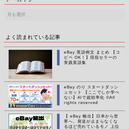
ア
ー
カ
イ
ブ
よく読まれている記事
eBay 英語例文 まとめ 【コ
ピペ OK！】現役セラーの
実践英語集
eBay のり スタートダッシ
ュセット 【ここでしか学べ
ない】AIで超効率化 ©All
rights reserved
【 eBay 輸出】日本から世
界へ、発送が止まらなくな
るほど売れているモノ 上位