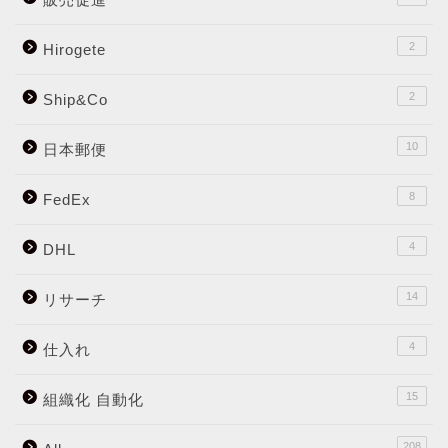
2
Hirogete
2
Ship&Co
10
日本郵便
8
FedEx
4
DHL
14
リサーチ
4
仕入れ
15
組織化 自動化
208