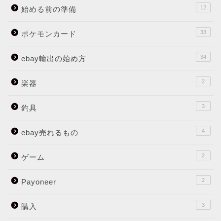
12
始める前の準備
33
ポケモンカード
34
ebay輸出の始め方
2
楽器
3
釣具
4
ebay売れるもの
2
ゲーム
2
Payoneer
3
購入