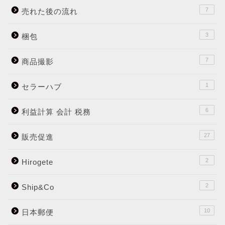
7
売れた後の流れ
3
梱包
7
商品撮影
1
セラーハブ
6
利益計算 会計 税務
27
販売促進
2
Hirogete
2
Ship&Co
10
日本郵便