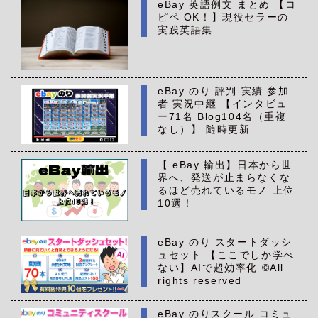
eBay 英語例文 まとめ 【コ
ピペ OK！】現役セラーの
実践英語集
eBay のり 評判 実績 参加
者 実況中継 【インタビュ
ー71名 Blog104名（重複
なし）】 随時更新
【 eBay 輸出】日本から世
界へ、発送が止まらなくな
るほど売れているモノ 上位
10選！
eBay のり スタートダッシ
ュセット 【ここでしか学べ
ない】AIで超効率化 ©All
rights reserved
eBay のりスクール コミュ