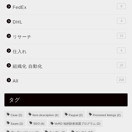
8
FedEx
4
DHL
14
リサーチ
4
仕入れ
15
組織化 自動化
208
All
タグ
Case
(2)
Item description
(4)
Paypal
(2)
Promoted listings
(2)
Saats
(2)
SEO
(4)
VeRO 知的財産保護プログラム
(2)