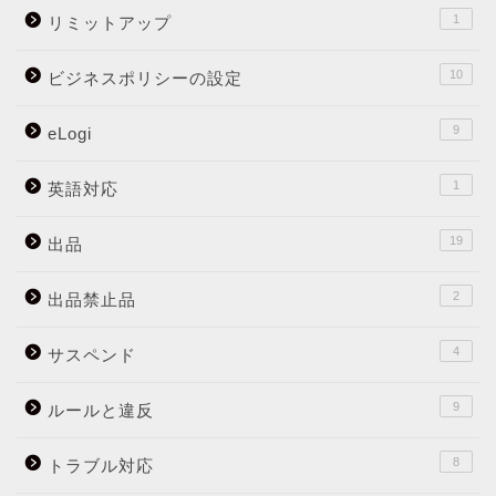
1
リミットアップ
10
ビジネスポリシーの設定
9
eLogi
1
英語対応
19
出品
2
出品禁止品
4
サスペンド
9
ルールと違反
8
トラブル対応