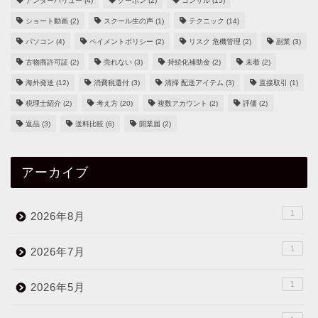
アンダーバリュー
(4)
クーポン
(2)
コンサル
(15)
ショート動画
(2)
スクール生の声
(1)
テクニック
(14)
パソコン
(4)
ペイメントポリシー
(2)
リスク 危機管理
(2)
副業
(3)
古物商許可証
(2)
売れない
(3)
持続化補助金
(2)
未着
(2)
海外発送
(12)
消費税還付
(3)
清掃 配送アイテム
(3)
直接取引
(1)
税理士紹介
(2)
考え方
(20)
複数アカウント
(2)
評価
(2)
返品
(3)
送料比較
(6)
開業届
(2)
アーカイブ
1
2026年8月
1
2026年7月
1
2026年5月