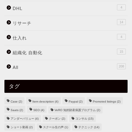
4
DHL
14
リサーチ
4
仕入れ
15
組織化 自動化
208
All
タグ
Case
(2)
Item description
(4)
Paypal
(2)
Promoted listings
(2)
Saats
(2)
SEO
(4)
VeRO 知的財産保護プログラム
(2)
アンダーバリュー
(4)
クーポン
(2)
コンサル
(15)
ショート動画
(2)
スクール生の声
(1)
テクニック
(14)