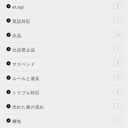
9
eLogi
1
英語対応
19
出品
2
出品禁止品
4
サスペンド
9
ルールと違反
8
トラブル対応
7
売れた後の流れ
3
梱包