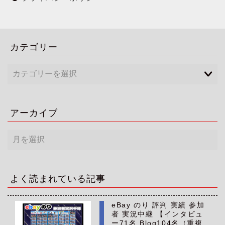
カテゴリー
アーカイブ
ア
ー
カ
イ
ブ
よく読まれている記事
eBay のり 評判 実績 参加
者 実況中継 【インタビュ
ー71名 Blog104名（重複