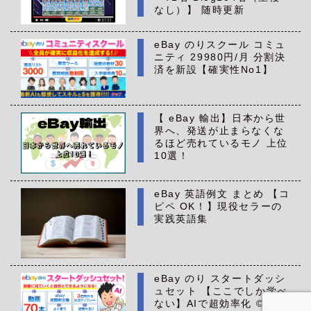
なし）】 随時更新
eBay のりスクール コミュ
ニティ 29980円/月 分割決
済を新設【確実性No1】
【 eBay 輸出】日本から世
界へ、発送が止まらなくな
るほど売れているモノ 上位
10選！
eBay 英語例文 まとめ 【コ
ピペ OK！】現役セラーの
実践英語集
eBay のり スタートダッシ
ュセット 【ここでしか学べ
ない】AIで超効率化 ©All