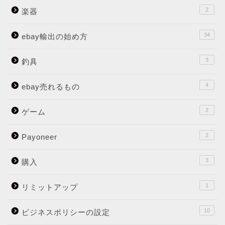
2
楽器
34
ebay輸出の始め方
3
釣具
4
ebay売れるもの
2
ゲーム
2
Payoneer
3
購入
1
リミットアップ
10
ビジネスポリシーの設定