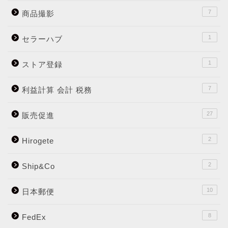
7
商品撮影
1
セラーハブ
1
ストア登録
7
利益計算 会計 税務
27
販売促進
2
Hirogete
2
Ship&Co
10
日本郵便
8
FedEx