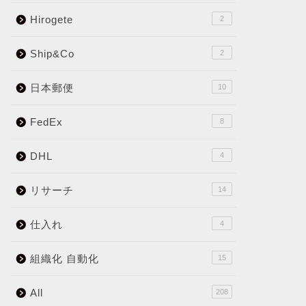
Hirogete
2
Ship&Co
2
日本郵便
10
FedEx
8
DHL
4
リサーチ
14
仕入れ
4
組織化 自動化
15
All
208