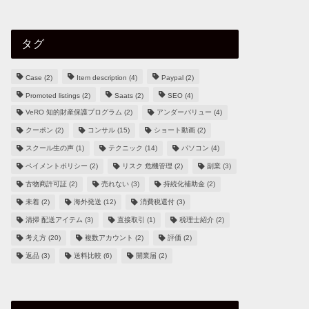
タグ
Case
(2)
Item description
(4)
Paypal
(2)
Promoted listings
(2)
Saats
(2)
SEO
(4)
VeRO 知的財産保護プログラム
(2)
アンダーバリュー
(4)
クーポン
(2)
コンサル
(15)
ショート動画
(2)
スクール生の声
(1)
テクニック
(14)
パソコン
(4)
ペイメントポリシー
(2)
リスク 危機管理
(2)
副業
(3)
古物商許可証
(2)
売れない
(3)
持続化補助金
(2)
未着
(2)
海外発送
(12)
消費税還付
(3)
清掃 配送アイテム
(3)
直接取引
(1)
税理士紹介
(2)
考え方
(20)
複数アカウント
(2)
評価
(2)
返品
(3)
送料比較
(6)
開業届
(2)