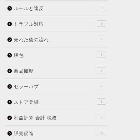
ルールと違反
9
トラブル対応
8
売れた後の流れ
7
梱包
3
商品撮影
7
セラーハブ
1
ストア登録
1
利益計算 会計 税務
7
販売促進
27