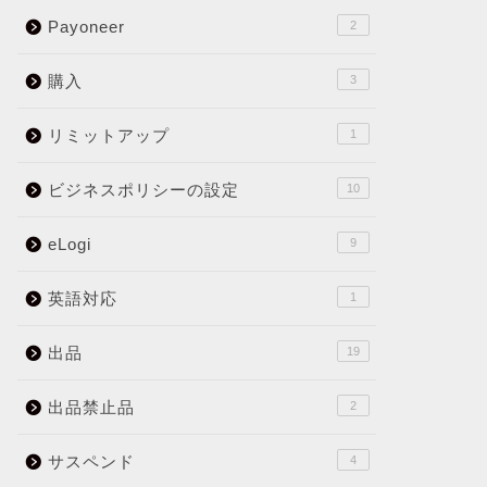
Payoneer
2
購入
3
リミットアップ
1
ビジネスポリシーの設定
10
eLogi
9
英語対応
1
出品
19
出品禁止品
2
サスペンド
4