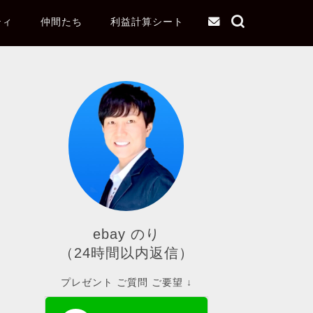
ティ
仲間たち
利益計算シート
ebay のり
（24時間以内返信）
プレゼント ご質問 ご要望 ↓