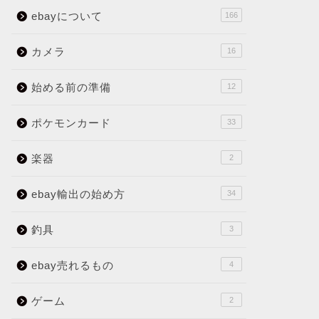
ebayについて
166
カメラ
16
始める前の準備
12
ポケモンカード
33
楽器
2
ebay輸出の始め方
34
釣具
3
ebay売れるもの
4
ゲーム
2