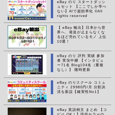
eBay のり スタートダッシ
ュセット 【ここでしか学べ
ない】AIで超効率化 ©All
rights reserved
【 eBay 輸出】日本から世
界へ、発送が止まらなくな
るほど売れているモノ 上位
10選！
eBay のり 評判 実績 参加
者 実況中継 【インタビュ
ー71名 Blog104名（重複
なし）】 随時更新
eBay のりスクール コミュ
ニティ 29980円/月 分割決
済を新設【確実性No1】
eBay 英語例文 まとめ 【コ
ピペ OK！】現役セラーの