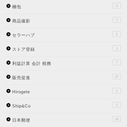
3
梱包
7
商品撮影
1
セラーハブ
1
ストア登録
7
利益計算 会計 税務
27
販売促進
2
Hirogete
2
Ship&Co
10
日本郵便