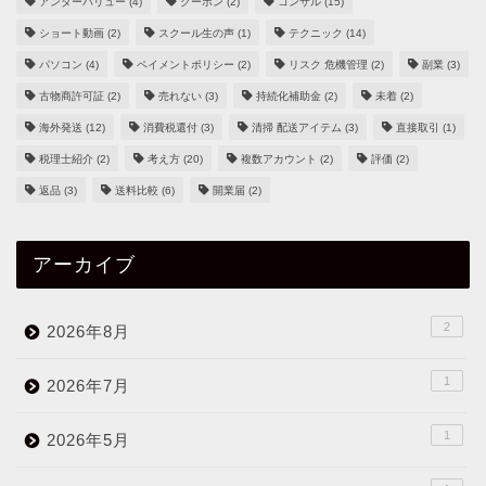
アンダーバリュー
(4)
クーポン
(2)
コンサル
(15)
ショート動画
(2)
スクール生の声
(1)
テクニック
(14)
パソコン
(4)
ペイメントポリシー
(2)
リスク 危機管理
(2)
副業
(3)
古物商許可証
(2)
売れない
(3)
持続化補助金
(2)
未着
(2)
海外発送
(12)
消費税還付
(3)
清掃 配送アイテム
(3)
直接取引
(1)
税理士紹介
(2)
考え方
(20)
複数アカウント
(2)
評価
(2)
返品
(3)
送料比較
(6)
開業届
(2)
アーカイブ
2
2026年8月
1
2026年7月
1
2026年5月