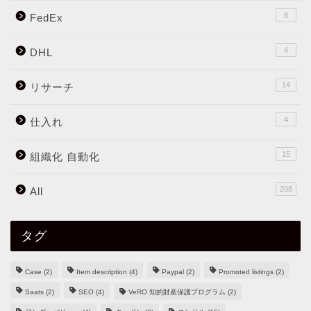
8
FedEx
4
DHL
14
リサーチ
4
仕入れ
15
組織化 自動化
208
All
タグ
Case
(2)
Item description
(4)
Paypal
(2)
Promoted listings
(2)
Saats
(2)
SEO
(4)
VeRO 知的財産保護プログラム
(2)