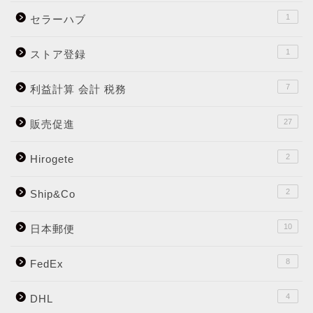
1
セラーハブ
1
ストア登録
7
利益計算 会計 税務
27
販売促進
2
Hirogete
2
Ship&Co
10
日本郵便
8
FedEx
4
DHL