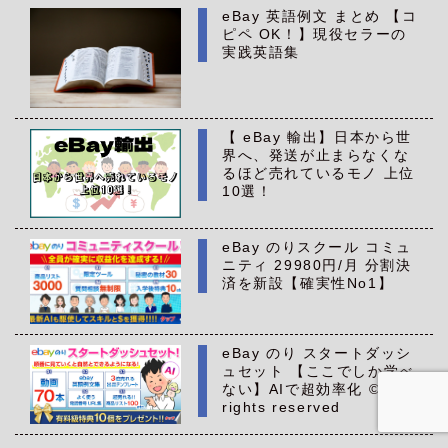
eBay 英語例文 まとめ 【コ
ピペ OK！】現役セラーの
実践英語集
【 eBay 輸出】日本から世
界へ、発送が止まらなくな
るほど売れているモノ 上位
10選！
eBay のりスクール コミュ
ニティ 29980円/月 分割決
済を新設【確実性No1】
eBay のり スタートダッシ
ュセット 【ここでしか学べ
ない】AIで超効率化 ©All
rights reserved