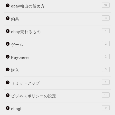
34
ebay輸出の始め方
3
釣具
4
ebay売れるもの
2
ゲーム
2
Payoneer
3
購入
1
リミットアップ
10
ビジネスポリシーの設定
9
eLogi