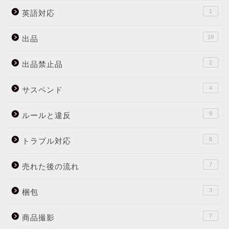
1
英語対応
19
出品
2
出品禁止品
4
サスペンド
9
ルールと違反
8
トラブル対応
7
売れた後の流れ
3
梱包
7
商品撮影