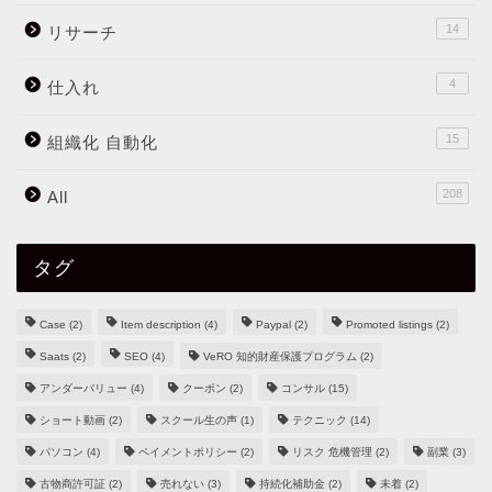
14
リサーチ
4
仕入れ
15
組織化 自動化
208
All
タグ
Case
(2)
Item description
(4)
Paypal
(2)
Promoted listings
(2)
Saats
(2)
SEO
(4)
VeRO 知的財産保護プログラム
(2)
アンダーバリュー
(4)
クーポン
(2)
コンサル
(15)
ショート動画
(2)
スクール生の声
(1)
テクニック
(14)
パソコン
(4)
ペイメントポリシー
(2)
リスク 危機管理
(2)
副業
(3)
古物商許可証
(2)
売れない
(3)
持続化補助金
(2)
未着
(2)