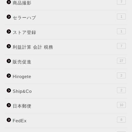
7
商品撮影
1
セラーハブ
1
ストア登録
7
利益計算 会計 税務
27
販売促進
2
Hirogete
2
Ship&Co
10
日本郵便
8
FedEx