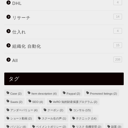
4
DHL
14
リサーチ
4
仕入れ
15
組織化 自動化
208
All
タグ
Case
(2)
Item description
(4)
Paypal
(2)
Promoted listings
(2)
Saats
(2)
SEO
(4)
VeRO 知的財産保護プログラム
(2)
アンダーバリュー
(4)
クーポン
(2)
コンサル
(15)
ショート動画
(2)
スクール生の声
(1)
テクニック
(14)
パソコン
(4)
ペイメントポリシー
(2)
リスク 危機管理
(2)
副業
(3)