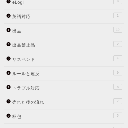
9
eLogi
1
英語対応
19
出品
2
出品禁止品
4
サスペンド
9
ルールと違反
8
トラブル対応
7
売れた後の流れ
3
梱包