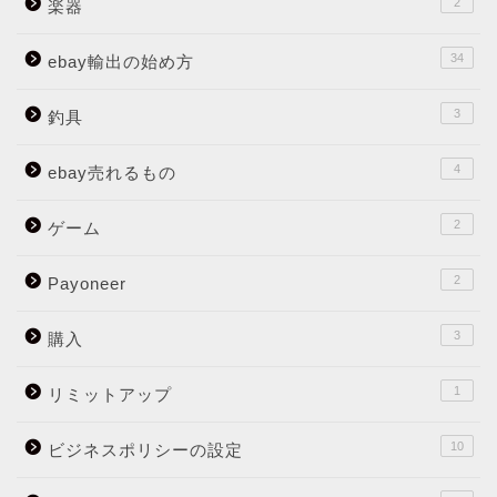
2
楽器
34
ebay輸出の始め方
3
釣具
4
ebay売れるもの
2
ゲーム
2
Payoneer
3
購入
1
リミットアップ
10
ビジネスポリシーの設定