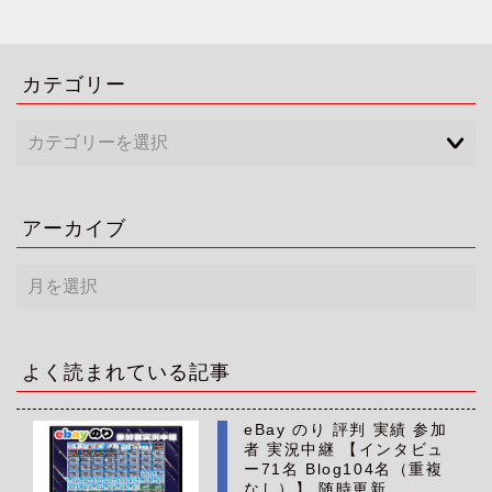
カテゴリー
アーカイブ
ア
ー
カ
イ
ブ
よく読まれている記事
eBay のり 評判 実績 参加
者 実況中継 【インタビュ
ー71名 Blog104名（重複
なし）】 随時更新