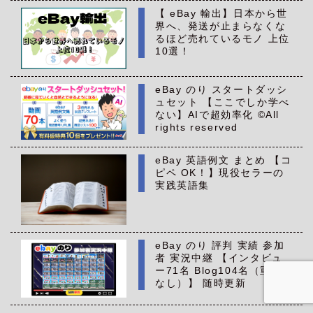
【 eBay 輸出】日本から世
界へ、発送が止まらなくな
るほど売れているモノ 上位
10選！
eBay のり スタートダッシ
ュセット 【ここでしか学べ
ない】AIで超効率化 ©All
rights reserved
eBay 英語例文 まとめ 【コ
ピペ OK！】現役セラーの
実践英語集
eBay のり 評判 実績 参加
者 実況中継 【インタビュ
ー71名 Blog104名（重複
なし）】 随時更新