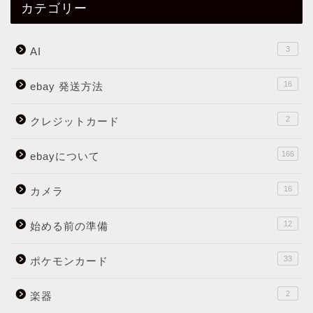
カテゴリー
3
AI
16
ebay 発送方法
2
クレジットカード
166
ebayについて
16
カメラ
12
始める前の準備
33
ポケモンカード
2
楽器