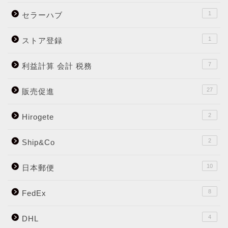
1
セラーハブ
1
ストア登録
7
利益計算 会計 税務
27
販売促進
2
Hirogete
2
Ship&Co
10
日本郵便
8
FedEx
4
DHL