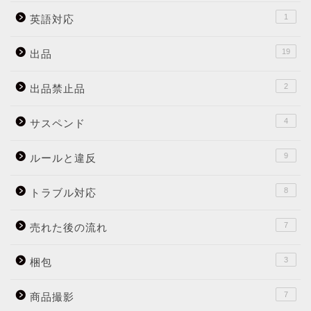
1
英語対応
19
出品
2
出品禁止品
4
サスペンド
9
ルールと違反
8
トラブル対応
7
売れた後の流れ
3
梱包
7
商品撮影