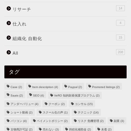
14
リサーチ
4
仕入れ
15
組織化 自動化
208
All
タグ
Case
(2)
Item description
(4)
Paypal
(2)
Promoted listings
(2)
Saats
(2)
SEO
(4)
VeRO 知的財産保護プログラム
(2)
アンダーバリュー
(4)
クーポン
(2)
コンサル
(15)
ショート動画
(2)
スクール生の声
(1)
テクニック
(14)
パソコン
(4)
ペイメントポリシー
(2)
リスク 危機管理
(2)
副業
(3)
古物商許可証
(2)
売れない
(3)
持続化補助金
(2)
未着
(2)