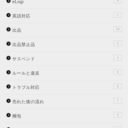
9
eLogi
1
英語対応
19
出品
2
出品禁止品
4
サスペンド
9
ルールと違反
8
トラブル対応
7
売れた後の流れ
3
梱包