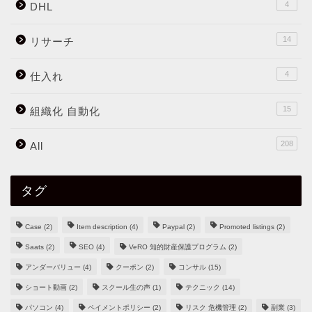
4
DHL
14
リサーチ
4
仕入れ
15
組織化 自動化
208
All
タグ
Case
(2)
Item description
(4)
Paypal
(2)
Promoted listings
(2)
Saats
(2)
SEO
(4)
VeRO 知的財産保護プログラム
(2)
アンダーバリュー
(4)
クーポン
(2)
コンサル
(15)
ショート動画
(2)
スクール生の声
(1)
テクニック
(14)
パソコン
(4)
ペイメントポリシー
(2)
リスク 危機管理
(2)
副業
(3)