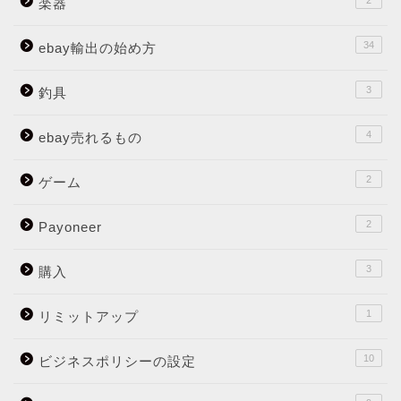
2
楽器
34
ebay輸出の始め方
3
釣具
4
ebay売れるもの
2
ゲーム
2
Payoneer
3
購入
1
リミットアップ
10
ビジネスポリシーの設定