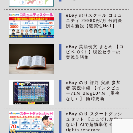
eBay のりスクール コミュ
ニティ 29980円/月 分割決
済を新設【確実性No1】
eBay 英語例文 まとめ 【コ
ピペ OK！】現役セラーの
実践英語集
eBay のり 評判 実績 参加
者 実況中継 【インタビュ
ー71名 Blog104名（重複
なし）】 随時更新
eBay のり スタートダッシ
ュセット 【ここでしか学べ
ない】AIで超効率化 ©All
rights reserved