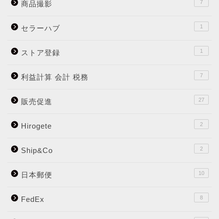
7
商品撮影
1
セラーハブ
1
ストア登録
7
利益計算 会計 税務
27
販売促進
2
Hirogete
2
Ship&Co
10
日本郵便
8
FedEx