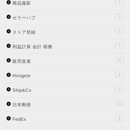
7
商品撮影
1
セラーハブ
1
ストア登録
7
利益計算 会計 税務
27
販売促進
2
Hirogete
2
Ship&Co
10
日本郵便
8
FedEx