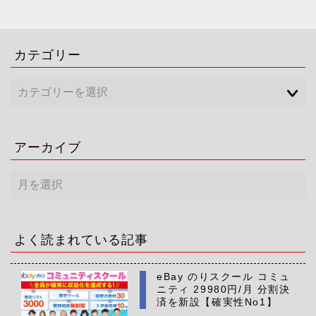
カテゴリー
アーカイブ
ア
ー
カ
イ
ブ
よく読まれている記事
eBay のりスクール コミュ
ニティ 29980円/月 分割決
済を新設【確実性No1】