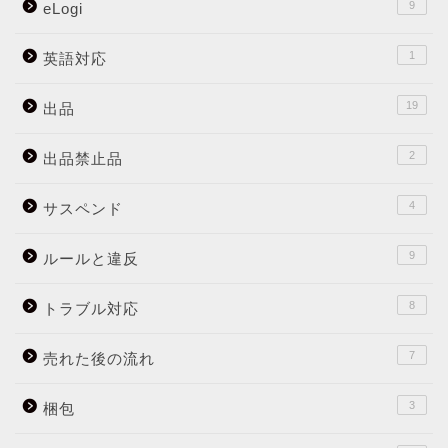
9
eLogi
1
英語対応
19
出品
2
出品禁止品
4
サスペンド
9
ルールと違反
8
トラブル対応
7
売れた後の流れ
3
梱包