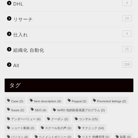
4
DHL
14
リサーチ
4
仕入れ
15
組織化 自動化
208
All
タグ
Case
(2)
Item description
(4)
Paypal
(2)
Promoted listings
(2)
Saats
(2)
SEO
(4)
VeRO 知的財産保護プログラム
(2)
アンダーバリュー
(4)
クーポン
(2)
コンサル
(15)
ショート動画
(2)
スクール生の声
(1)
テクニック
(14)
パソコン
(4)
ペイメントポリシー
(2)
リスク 危機管理
(2)
副業
(3)