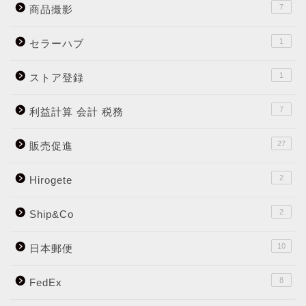
7
商品撮影
1
セラーハブ
1
ストア登録
7
利益計算 会計 税務
27
販売促進
2
Hirogete
2
Ship&Co
10
日本郵便
8
FedEx