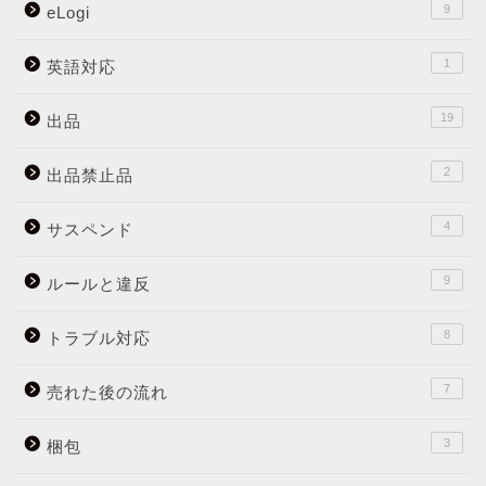
9
eLogi
1
英語対応
19
出品
2
出品禁止品
4
サスペンド
9
ルールと違反
8
トラブル対応
7
売れた後の流れ
3
梱包