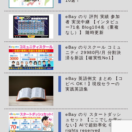
10選！
eBay のり 評判 実績 参加
者 実況中継 【インタビュ
ー71名 Blog104名（重複
なし）】 随時更新
eBay のりスクール コミュ
ニティ 29980円/月 分割決
済を新設【確実性No1】
eBay 英語例文 まとめ 【コ
ピペ OK！】現役セラーの
実践英語集
eBay のり スタートダッシ
ュセット 【ここでしか学べ
ない】AIで超効率化 ©All
rights reserved