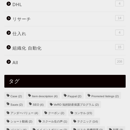
4
DHL
14
リサーチ
4
仕入れ
15
組織化 自動化
208
All
タグ
Case
(2)
Item description
(4)
Paypal
(2)
Promoted listings
(2)
Saats
(2)
SEO
(4)
VeRO 知的財産保護プログラム
(2)
アンダーバリュー
(4)
クーポン
(2)
コンサル
(15)
ショート動画
(2)
スクール生の声
(1)
テクニック
(14)
パソコン
(4)
ペイメントポリシー
(2)
リスク 危機管理
(2)
副業
(3)