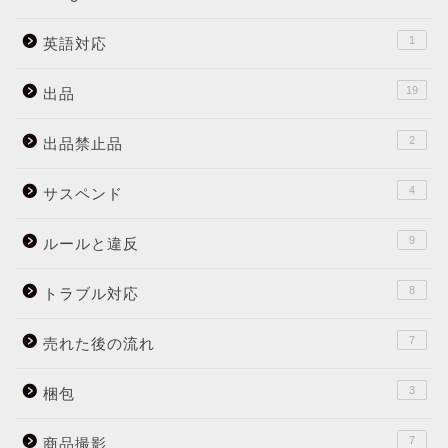
1
英語対応
19
出品
2
出品禁止品
4
サスペンド
9
ルールと違反
8
トラブル対応
7
売れた後の流れ
3
梱包
7
商品撮影