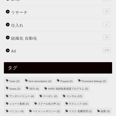
14
リサーチ
4
仕入れ
15
組織化 自動化
208
All
タグ
Case
(2)
Item description
(4)
Paypal
(2)
Promoted listings
(2)
Saats
(2)
SEO
(4)
VeRO 知的財産保護プログラム
(2)
アンダーバリュー
(4)
クーポン
(2)
コンサル
(15)
ショート動画
(2)
スクール生の声
(1)
テクニック
(14)
パソコン
(4)
ペイメントポリシー
(2)
リスク 危機管理
(2)
副業
(3)