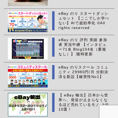
eBay のり スタートダッシ
ュセット 【ここでしか学べ
ない】AIで超効率化 ©All
rights reserved
eBay のり 評判 実績 参加
者 実況中継 【インタビュ
ー71名 Blog104名（重複
なし）】 随時更新
eBay のりスクール コミュ
ニティ 29980円/月 分割決
済を新設【確実性No1】
【 eBay 輸出】日本から世
界へ、発送が止まらなくな
るほど売れているモノ 上位
10選！