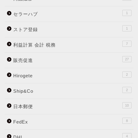
1
セラーハブ
1
ストア登録
7
利益計算 会計 税務
27
販売促進
2
Hirogete
2
Ship&Co
10
日本郵便
8
FedEx
4
DHL