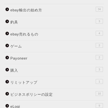
34
ebay輸出の始め方
3
釣具
4
ebay売れるもの
2
ゲーム
2
Payoneer
3
購入
1
リミットアップ
10
ビジネスポリシーの設定
9
eLogi