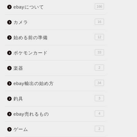
ebayについて
166
カメラ
16
始める前の準備
12
ポケモンカード
33
楽器
2
ebay輸出の始め方
34
釣具
3
ebay売れるもの
4
ゲーム
2