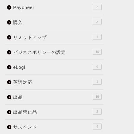
Payoneer
2
購入
3
リミットアップ
1
ビジネスポリシーの設定
10
eLogi
9
英語対応
1
出品
19
出品禁止品
2
サスペンド
4