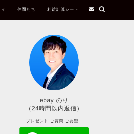
ティ
仲間たち
利益計算シート
ebay のり
（24時間以内返信）
プレゼント ご質問 ご要望 ↓