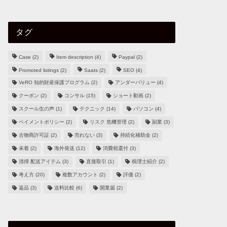
タグ
Case
(2)
Item description
(4)
Paypal
(2)
Promoted listings
(2)
Saats
(2)
SEO
(4)
VeRO 知的財産保護プログラム
(2)
アンダーバリュー
(4)
クーポン
(2)
コンサル
(15)
ショート動画
(2)
スクール生の声
(1)
テクニック
(14)
パソコン
(4)
ペイメントポリシー
(2)
リスク 危機管理
(2)
副業
(3)
古物商許可証
(2)
売れない
(3)
持続化補助金
(2)
未着
(2)
海外発送
(12)
消費税還付
(3)
清掃 配送アイテム
(3)
直接取引
(1)
税理士紹介
(2)
考え方
(20)
複数アカウント
(2)
評価
(2)
返品
(3)
送料比較
(6)
開業届
(2)