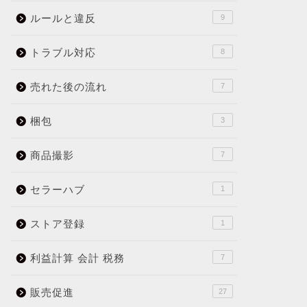
ルールと違反
9
トラブル対応
8
売れた後の流れ
7
梱包
3
商品撮影
7
セラーハブ
1
ストア登録
1
利益計算 会計 税務
7
販売促進
27