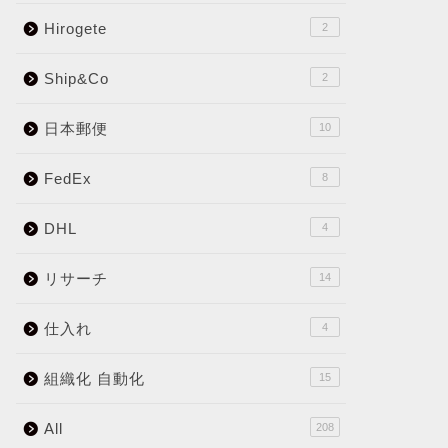
Hirogete
2
Ship&Co
2
日本郵便
10
FedEx
8
DHL
4
リサーチ
14
仕入れ
4
組織化 自動化
15
All
208