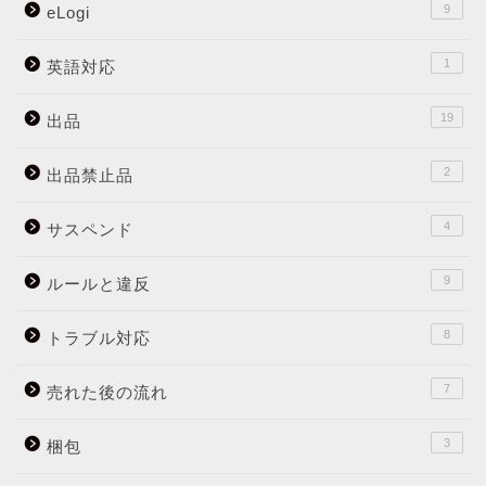
9
eLogi
1
英語対応
19
出品
2
出品禁止品
4
サスペンド
9
ルールと違反
8
トラブル対応
7
売れた後の流れ
3
梱包