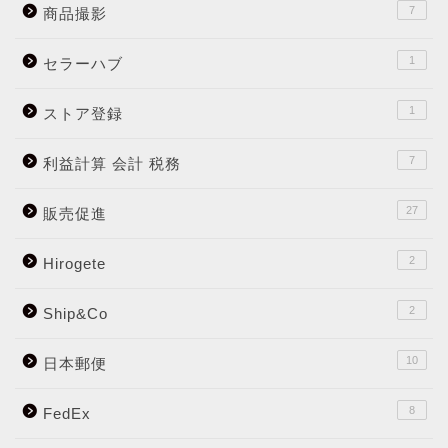
7
商品撮影
1
セラーハブ
1
ストア登録
7
利益計算 会計 税務
27
販売促進
2
Hirogete
2
Ship&Co
10
日本郵便
8
FedEx