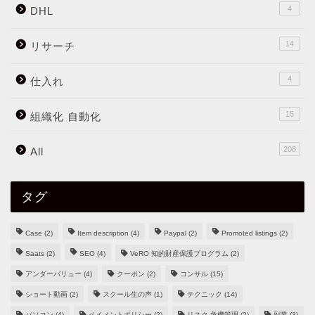
4
DHL
14
リサーチ
4
仕入れ
15
組織化 自動化
208
All
タグ
Case
(2)
Item description
(4)
Paypal
(2)
Promoted listings
(2)
Saats
(2)
SEO
(4)
VeRO 知的財産保護プログラム
(2)
アンダーバリュー
(4)
クーポン
(2)
コンサル
(15)
ショート動画
(2)
スクール生の声
(1)
テクニック
(14)
パソコン
(4)
ペイメントポリシー
(2)
リスク 危機管理
(2)
副業
(3)