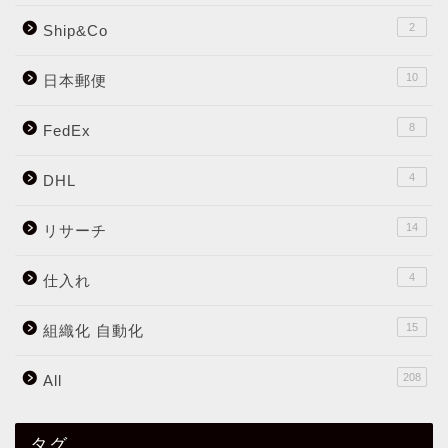
2
Ship&Co
10
日本郵便
8
FedEx
4
DHL
14
リサーチ
4
仕入れ
15
組織化 自動化
208
All
タグ