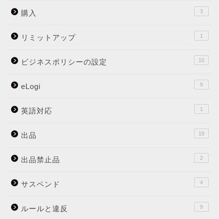
3
購入
1
リミットアップ
10
ビジネスポリシーの設定
9
eLogi
1
英語対応
19
出品
2
出品禁止品
4
サスペンド
9
ルールと違反