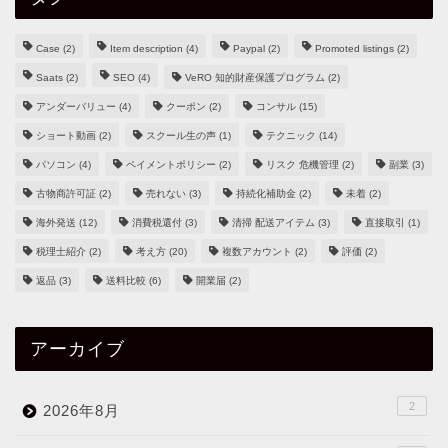
Case
(2)
Item description
(4)
Paypal
(2)
Promoted listings
(2)
Saats
(2)
SEO
(4)
VeRO 知的財産保護プログラム
(2)
アンダーバリュー
(4)
クーポン
(2)
コンサル
(15)
ショート動画
(2)
スクール生の声
(1)
テクニック
(14)
パソコン
(4)
ペイメントポリシー
(2)
リスク 危機管理
(2)
副業
(3)
古物商許可証
(2)
売れない
(3)
持続化補助金
(2)
未着
(2)
海外発送
(12)
消費税還付
(3)
清掃 配送アイテム
(3)
直接取引
(1)
税理士紹介
(2)
考え方
(20)
複数アカウント
(2)
評価
(2)
返品
(3)
送料比較
(6)
開業届
(2)
アーカイブ
2
2026年8月