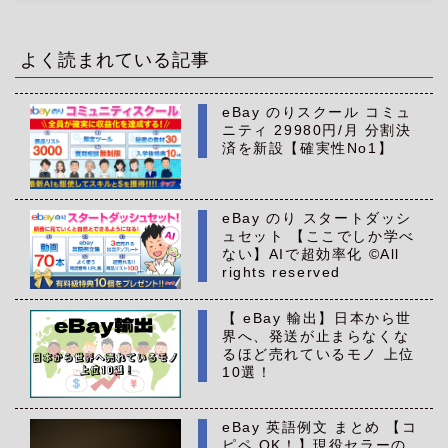
カ
イ
ブ
よく読まれている記事
eBay のりスクール コミュ
ニティ 29980円/月 分割決
済を新設【確実性No1】
eBay のり スタートダッシ
ュセット 【ここでしか学べ
ない】AIで超効率化 ©All
rights reserved
【 eBay 輸出】日本から世
界へ、発送が止まらなくな
るほど売れているモノ 上位
10選！
eBay 英語例文 まとめ 【コ
ピペ OK！】現役セラーの