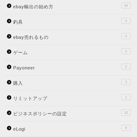
34
ebay輸出の始め方
3
釣具
4
ebay売れるもの
2
ゲーム
2
Payoneer
3
購入
1
リミットアップ
10
ビジネスポリシーの設定
9
eLogi