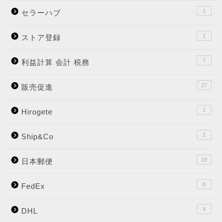
1
セラーハブ
1
ストア登録
7
利益計算 会計 税務
27
販売促進
2
Hirogete
2
Ship&Co
10
日本郵便
8
FedEx
4
DHL