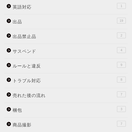
1
英語対応
19
出品
2
出品禁止品
4
サスペンド
9
ルールと違反
8
トラブル対応
7
売れた後の流れ
3
梱包
7
商品撮影