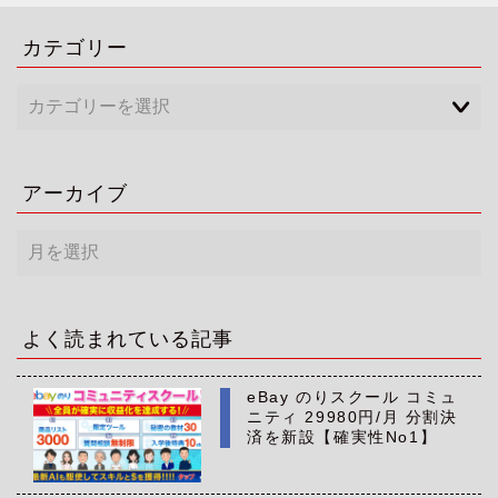
カテゴリー
アーカイブ
ア
ー
カ
イ
ブ
よく読まれている記事
eBay のりスクール コミュ
ニティ 29980円/月 分割決
済を新設【確実性No1】