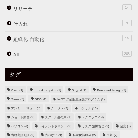
14
リサーチ
4
仕入れ
15
組織化 自動化
208
All
タグ
Case
(2)
Item description
(4)
Paypal
(2)
Promoted listings
(2)
Saats
(2)
SEO
(4)
VeRO 知的財産保護プログラム
(2)
アンダーバリュー
(4)
クーポン
(2)
コンサル
(15)
ショート動画
(2)
スクール生の声
(1)
テクニック
(14)
パソコン
(4)
ペイメントポリシー
(2)
リスク 危機管理
(2)
副業
(3)
古物商許可証
(2)
売れない
(3)
持続化補助金
(2)
未着
(2)