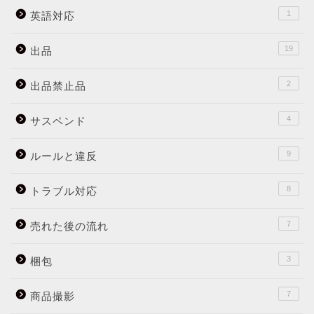
1
英語対応
19
出品
2
出品禁止品
4
サスペンド
9
ルールと違反
8
トラブル対応
7
売れた後の流れ
3
梱包
7
商品撮影