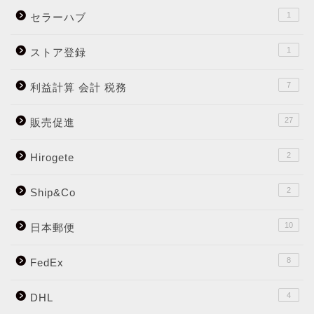
1
セラーハブ
1
ストア登録
7
利益計算 会計 税務
27
販売促進
2
Hirogete
2
Ship&Co
10
日本郵便
8
FedEx
4
DHL