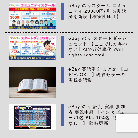
eBay のりスクール コミュ
ニティ 29980円/月 分割決
済を新設【確実性No1】
eBay のり スタートダッシ
ュセット 【ここでしか学べ
ない】AIで超効率化 ©All
rights reserved
eBay 英語例文 まとめ 【コ
ピペ OK！】現役セラーの
実践英語集
eBay のり 評判 実績 参加
者 実況中継 【インタビュ
ー71名 Blog104名（重複
なし）】 随時更新