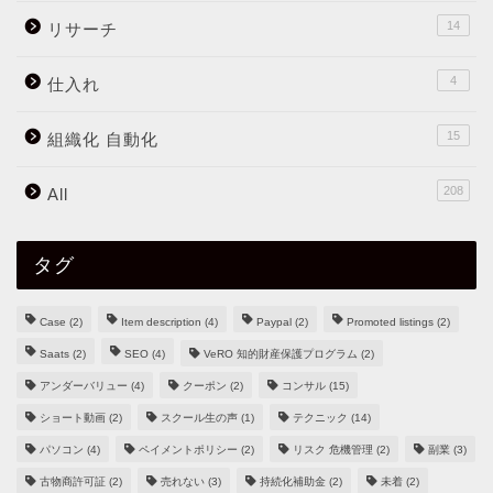
14
リサーチ
4
仕入れ
15
組織化 自動化
208
All
タグ
Case
(2)
Item description
(4)
Paypal
(2)
Promoted listings
(2)
Saats
(2)
SEO
(4)
VeRO 知的財産保護プログラム
(2)
アンダーバリュー
(4)
クーポン
(2)
コンサル
(15)
ショート動画
(2)
スクール生の声
(1)
テクニック
(14)
パソコン
(4)
ペイメントポリシー
(2)
リスク 危機管理
(2)
副業
(3)
古物商許可証
(2)
売れない
(3)
持続化補助金
(2)
未着
(2)