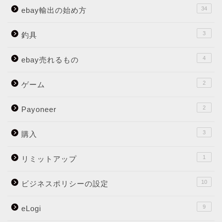
34
ebay輸出の始め方
3
釣具
4
ebay売れるもの
2
ゲーム
2
Payoneer
3
購入
1
リミットアップ
10
ビジネスポリシーの設定
9
eLogi