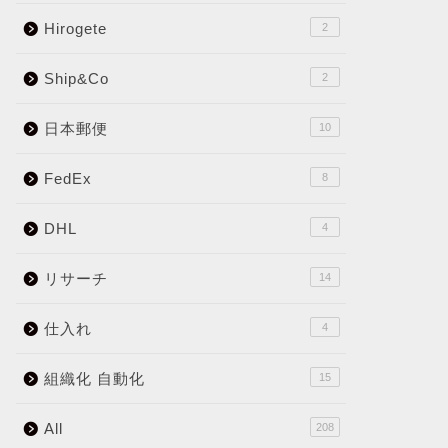
Hirogete
2
Ship&Co
2
日本郵便
10
FedEx
8
DHL
4
リサーチ
14
仕入れ
4
組織化 自動化
15
All
208