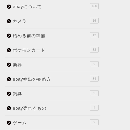
ebayについて
166
カメラ
16
始める前の準備
12
ポケモンカード
33
楽器
2
ebay輸出の始め方
34
釣具
3
ebay売れるもの
4
ゲーム
2