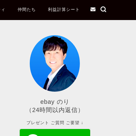
ティ
仲間たち
利益計算シート
ebay のり
（24時間以内返信）
プレゼント ご質問 ご要望 ↓