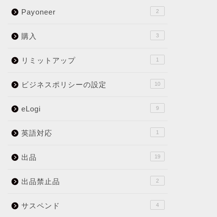
Payoneer
2
購入
3
リミットアップ
1
ビジネスポリシーの設定
10
eLogi
9
英語対応
1
出品
19
出品禁止品
2
サスペンド
4