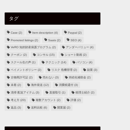
タグ
Case
(2)
Item description
(4)
Paypal
(2)
Promoted listings
(2)
Saats
(2)
SEO
(4)
VeRO 知的財産保護プログラム
(2)
アンダーバリュー
(4)
クーポン
(2)
コンサル
(15)
ショート動画
(2)
スクール生の声
(1)
テクニック
(14)
パソコン
(4)
ペイメントポリシー
(2)
リスク 危機管理
(2)
副業
(3)
古物商許可証
(2)
売れない
(3)
持続化補助金
(2)
未着
(2)
海外発送
(12)
消費税還付
(3)
清掃 配送アイテム
(3)
直接取引
(1)
税理士紹介
(2)
考え方
(20)
複数アカウント
(2)
評価
(2)
返品
(3)
送料比較
(6)
開業届
(2)