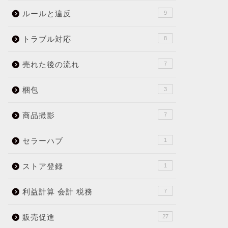
ルールと違反
9
トラブル対応
8
売れた後の流れ
7
梱包
3
商品撮影
7
セラーハブ
1
ストア登録
1
利益計算 会計 税務
7
販売促進
27