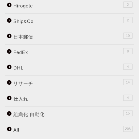
2
Hirogete
2
Ship&Co
10
日本郵便
8
FedEx
4
DHL
14
リサーチ
4
仕入れ
15
組織化 自動化
208
All