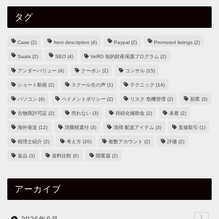
タグ
Case
(2)
Item description
(4)
Paypal
(2)
Promoted listings
(2)
Saats
(2)
SEO
(4)
VeRO 知的財産保護プログラム
(2)
アンダーバリュー
(4)
クーポン
(2)
コンサル
(15)
ショート動画
(2)
スクール生の声
(1)
テクニック
(14)
パソコン
(4)
ペイメントポリシー
(2)
リスク 危機管理
(2)
副業
(3)
古物商許可証
(2)
売れない
(3)
持続化補助金
(2)
未着
(2)
海外発送
(12)
消費税還付
(3)
清掃 配送アイテム
(3)
直接取引
(1)
税理士紹介
(2)
考え方
(20)
複数アカウント
(2)
評価
(2)
返品
(3)
送料比較
(6)
開業届
(2)
アーカイブ
1