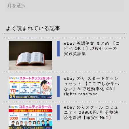
ア
ー
カ
イ
ブ
よく読まれている記事
eBay 英語例文 まとめ 【コ
ピペ OK！】現役セラーの
実践英語集
eBay のり スタートダッシ
ュセット 【ここでしか学べ
ない】AIで超効率化 ©All
rights reserved
eBay のりスクール コミュ
ニティ 29980円/月 分割決
済を新設【確実性No1】