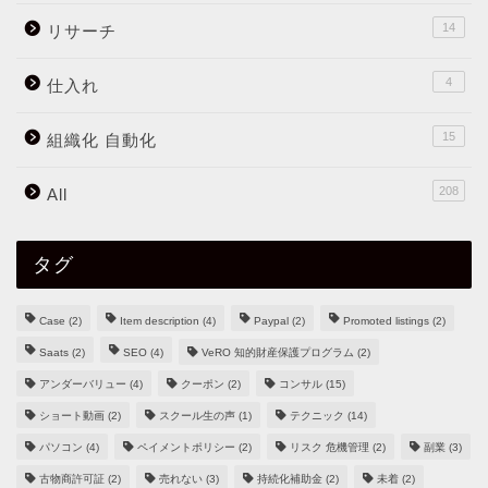
14
リサーチ
4
仕入れ
15
組織化 自動化
208
All
タグ
Case
(2)
Item description
(4)
Paypal
(2)
Promoted listings
(2)
Saats
(2)
SEO
(4)
VeRO 知的財産保護プログラム
(2)
アンダーバリュー
(4)
クーポン
(2)
コンサル
(15)
ショート動画
(2)
スクール生の声
(1)
テクニック
(14)
パソコン
(4)
ペイメントポリシー
(2)
リスク 危機管理
(2)
副業
(3)
古物商許可証
(2)
売れない
(3)
持続化補助金
(2)
未着
(2)