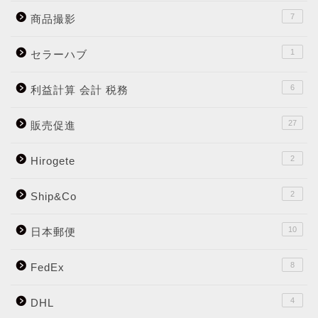
7
商品撮影
1
セラーハブ
6
利益計算 会計 税務
27
販売促進
2
Hirogete
2
Ship&Co
10
日本郵便
8
FedEx
4
DHL