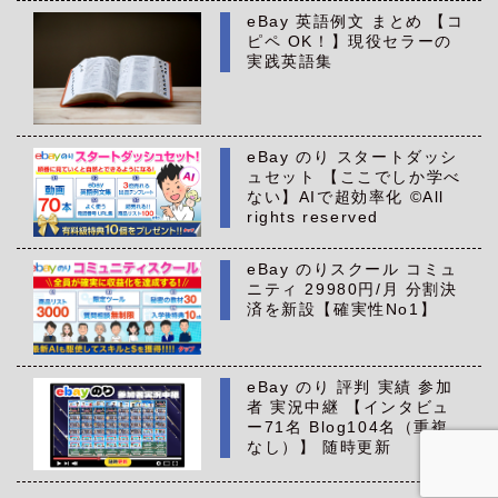
eBay 英語例文 まとめ 【コ
ピペ OK！】現役セラーの
実践英語集
eBay のり スタートダッシ
ュセット 【ここでしか学べ
ない】AIで超効率化 ©All
rights reserved
eBay のりスクール コミュ
ニティ 29980円/月 分割決
済を新設【確実性No1】
eBay のり 評判 実績 参加
者 実況中継 【インタビュ
ー71名 Blog104名（重複
なし）】 随時更新