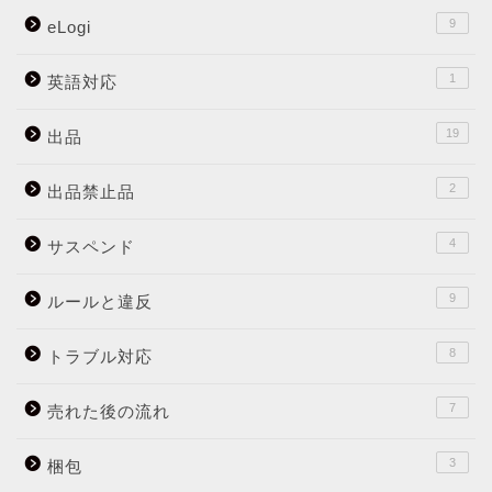
9
eLogi
1
英語対応
19
出品
2
出品禁止品
4
サスペンド
9
ルールと違反
8
トラブル対応
7
売れた後の流れ
3
梱包