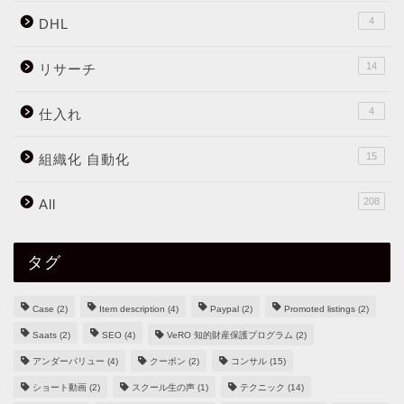
4
DHL
14
リサーチ
4
仕入れ
15
組織化 自動化
208
All
タグ
Case
(2)
Item description
(4)
Paypal
(2)
Promoted listings
(2)
Saats
(2)
SEO
(4)
VeRO 知的財産保護プログラム
(2)
アンダーバリュー
(4)
クーポン
(2)
コンサル
(15)
ショート動画
(2)
スクール生の声
(1)
テクニック
(14)