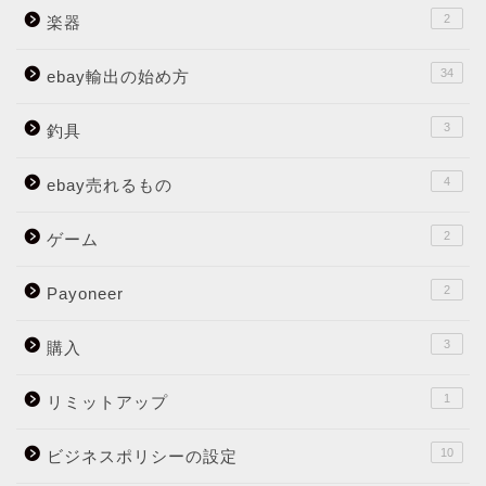
2
楽器
34
ebay輸出の始め方
3
釣具
4
ebay売れるもの
2
ゲーム
2
Payoneer
3
購入
1
リミットアップ
10
ビジネスポリシーの設定