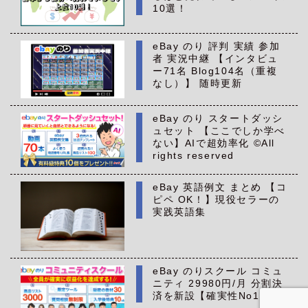
10選！
eBay のり 評判 実績 参加
者 実況中継 【インタビュ
ー71名 Blog104名（重複
なし）】 随時更新
eBay のり スタートダッシ
ュセット 【ここでしか学べ
ない】AIで超効率化 ©All
rights reserved
eBay 英語例文 まとめ 【コ
ピペ OK！】現役セラーの
実践英語集
eBay のりスクール コミュ
ニティ 29980円/月 分割決
済を新設【確実性No1】