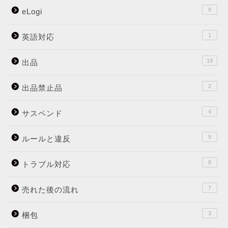
9
eLogi
1
英語対応
19
出品
2
出品禁止品
4
サスペンド
9
ルールと違反
8
トラブル対応
7
売れた後の流れ
3
梱包