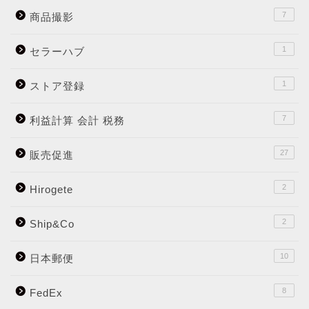
7
商品撮影
1
セラーハブ
1
ストア登録
7
利益計算 会計 税務
27
販売促進
2
Hirogete
2
Ship&Co
10
日本郵便
8
FedEx