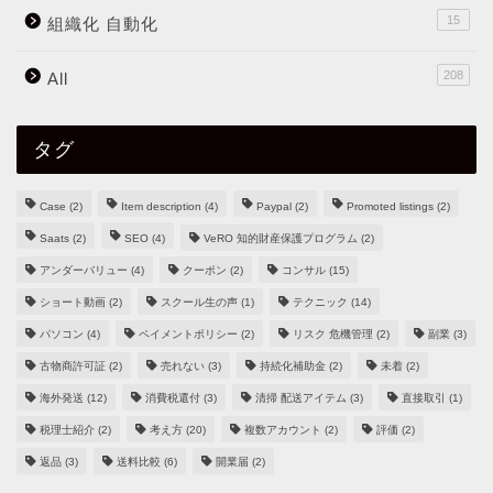
15
組織化 自動化
208
All
タグ
Case
(2)
Item description
(4)
Paypal
(2)
Promoted listings
(2)
Saats
(2)
SEO
(4)
VeRO 知的財産保護プログラム
(2)
アンダーバリュー
(4)
クーポン
(2)
コンサル
(15)
ショート動画
(2)
スクール生の声
(1)
テクニック
(14)
パソコン
(4)
ペイメントポリシー
(2)
リスク 危機管理
(2)
副業
(3)
古物商許可証
(2)
売れない
(3)
持続化補助金
(2)
未着
(2)
海外発送
(12)
消費税還付
(3)
清掃 配送アイテム
(3)
直接取引
(1)
税理士紹介
(2)
考え方
(20)
複数アカウント
(2)
評価
(2)
返品
(3)
送料比較
(6)
開業届
(2)