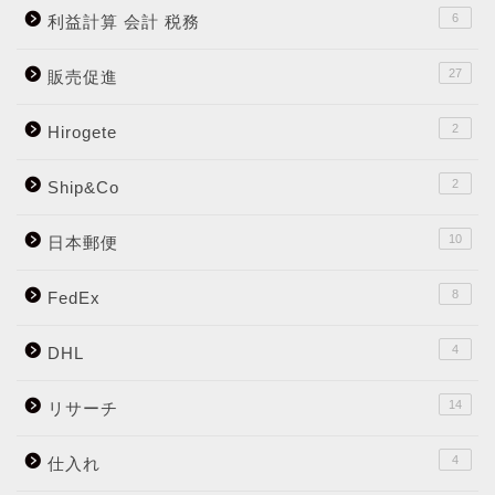
6
利益計算 会計 税務
27
販売促進
2
Hirogete
2
Ship&Co
10
日本郵便
8
FedEx
4
DHL
14
リサーチ
4
仕入れ