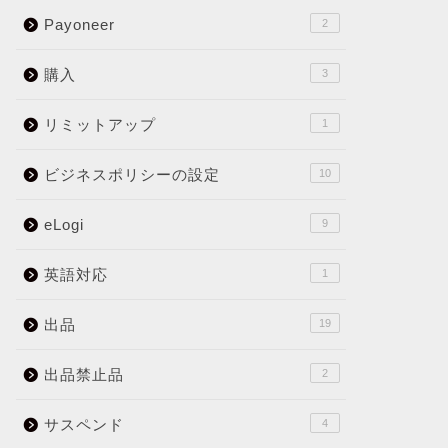
Payoneer
2
購入
3
リミットアップ
1
ビジネスポリシーの設定
10
eLogi
9
英語対応
1
出品
19
出品禁止品
2
サスペンド
4