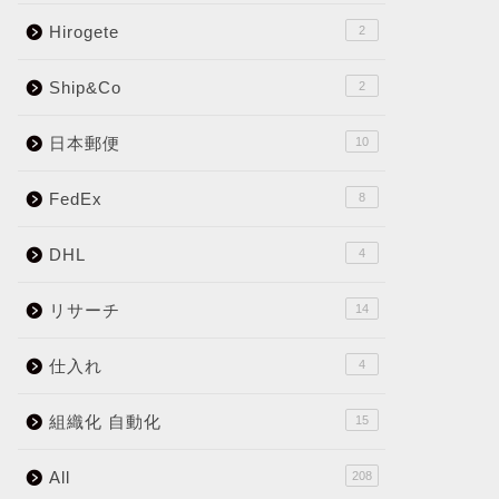
Hirogete
2
Ship&Co
2
日本郵便
10
FedEx
8
DHL
4
リサーチ
14
仕入れ
4
組織化 自動化
15
All
208