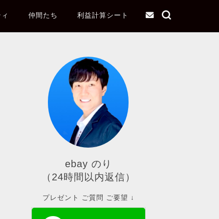
ティ
仲間たち
利益計算シート
ebay のり
（24時間以内返信）
プレゼント ご質問 ご要望 ↓