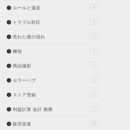
ルールと違反
9
トラブル対応
8
売れた後の流れ
7
梱包
3
商品撮影
7
セラーハブ
1
ストア登録
1
利益計算 会計 税務
7
販売促進
27