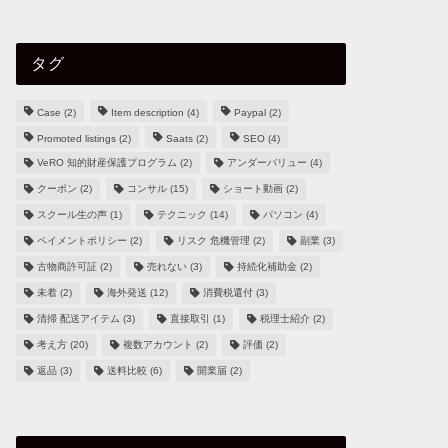
タグ
Case
(2)
Item description
(4)
Paypal
(2)
Promoted listings
(2)
Saats
(2)
SEO
(4)
VeRO 知的財産保護プログラム
(2)
アンダーバリュー
(4)
クーポン
(2)
コンサル
(15)
ショート動画
(2)
スクール生の声
(1)
テクニック
(14)
パソコン
(4)
ペイメントポリシー
(2)
リスク 危機管理
(2)
副業
(3)
古物商許可証
(2)
売れない
(3)
持続化補助金
(2)
未着
(2)
海外発送
(12)
消費税還付
(3)
清掃 配送アイテム
(3)
直接取引
(1)
税理士紹介
(2)
考え方
(20)
複数アカウント
(2)
評価
(2)
返品
(3)
送料比較
(6)
開業届
(2)